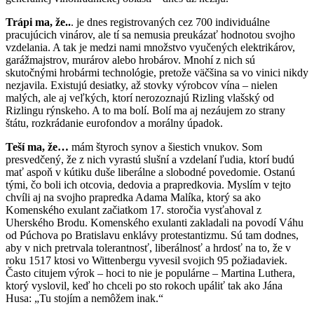
Trápi ma, že..
. je dnes registrovaných cez 700 individuálne
pracujúcich vinárov, ale tí sa nemusia preukázať hodnotou svojho
vzdelania. A tak je medzi nami množstvo vyučených elektrikárov,
garážmajstrov, murárov alebo hrobárov. Mnohí z nich sú
skutočnými hrobármi technológie, pretože väčšina sa vo vinici nikdy
nezjavila. Existujú desiatky, až stovky výrobcov vína – nielen
malých, ale aj veľkých, ktorí nerozoznajú Rizling vlašský od
Rizlingu rýnskeho. A to ma bolí. Bolí ma aj nezáujem zo strany
štátu, rozkrádanie eurofondov a morálny úpadok.
Teší ma, že…
mám štyroch synov a šiestich vnukov. Som
presvedčený, že z nich vyrastú slušní a vzdelaní ľudia, ktorí budú
mať aspoň v kútiku duše liberálne a slobodné povedomie. Ostanú
tými, čo boli ich otcovia, dedovia a prapredkovia. Myslím v tejto
chvíli aj na svojho prapredka Adama Malíka, ktorý sa ako
Komenského exulant začiatkom 17. storočia vysťahoval z
Uherského Brodu. Komenského exulanti zakladali na povodí Váhu
od Púchova po Bratislavu enklávy protestantizmu. Sú tam dodnes,
aby v nich pretrvala tolerantnosť, liberálnosť a hrdosť na to, že v
roku 1517 ktosi vo Wittenbergu vyvesil svojich 95 požiadaviek.
Často citujem výrok – hoci to nie je populárne – Martina Luthera,
ktorý vyslovil, keď ho chceli po sto rokoch upáliť tak ako Jána
Husa: „Tu stojím a nemôžem inak.“