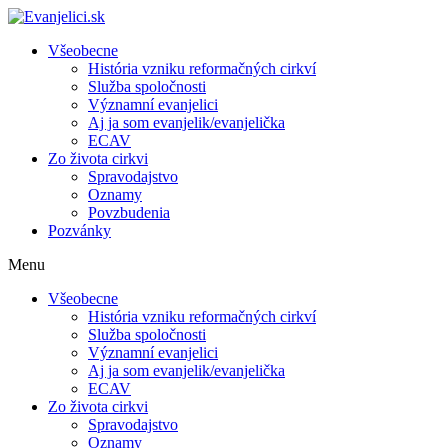
Všeobecne
História vzniku reformačných cirkví
Služba spoločnosti
Významní evanjelici
Aj ja som evanjelik/evanjelička
ECAV
Zo života cirkvi
Spravodajstvo
Oznamy
Povzbudenia
Pozvánky
Menu
Všeobecne
História vzniku reformačných cirkví
Služba spoločnosti
Významní evanjelici
Aj ja som evanjelik/evanjelička
ECAV
Zo života cirkvi
Spravodajstvo
Oznamy