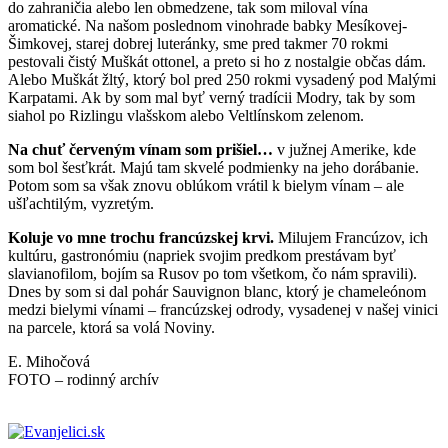
do zahraničia alebo len obmedzene, tak som miloval vína
aromatické. Na našom poslednom vinohrade babky Mesíkovej-
Šimkovej, starej dobrej luteránky, sme pred takmer 70 rokmi
pestovali čistý Muškát ottonel, a preto si ho z nostalgie občas dám.
Alebo Muškát žltý, ktorý bol pred 250 rokmi vysadený pod Malými
Karpatami. Ak by som mal byť verný tradícii Modry, tak by som
siahol po Rizlingu vlašskom alebo Veltlínskom zelenom.
Na chuť červeným vínam som prišiel…
v južnej Amerike, kde
som bol šesťkrát. Majú tam skvelé podmienky na jeho dorábanie.
Potom som sa však znovu oblúkom vrátil k bielym vínam – ale
ušľachtilým, vyzretým.
Koluje vo mne trochu francúzskej krvi.
Milujem Francúzov, ich
kultúru, gastronómiu (napriek svojim predkom prestávam byť
slavianofilom, bojím sa Rusov po tom všetkom, čo nám spravili).
Dnes by som si dal pohár Sauvignon blanc, ktorý je chameleónom
medzi bielymi vínami – francúzskej odrody, vysadenej v našej vinici
na parcele, ktorá sa volá Noviny.
E. Mihočová
FOTO – rodinný archív