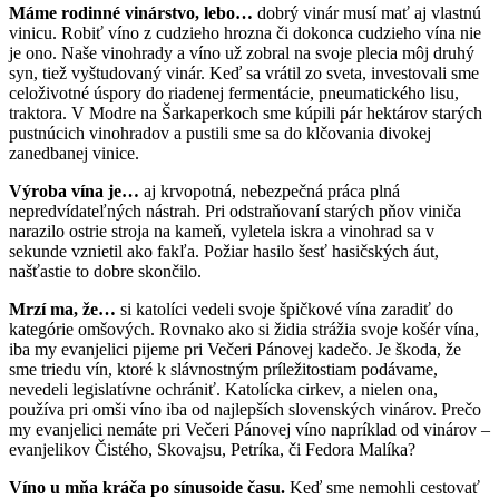
Máme rodinné vinárstvo, lebo…
dobrý vinár musí mať aj vlastnú
vinicu. Robiť víno z cudzieho hrozna či dokonca cudzieho vína nie
je ono. Naše vinohrady a víno už zobral na svoje plecia môj druhý
syn, tiež vyštudovaný vinár. Keď sa vrátil zo sveta, investovali sme
celoživotné úspory do riadenej fermentácie, pneumatického lisu,
traktora. V Modre na Šarkaperkoch sme kúpili pár hektárov starých
pustnúcich vinohradov a pustili sme sa do klčovania divokej
zanedbanej vinice.
Výroba vína je…
aj krvopotná, nebezpečná práca plná
nepredvídateľných nástrah.
Pri odstraňovaní starých pňov viniča
narazilo ostrie stroja na kameň, vyletela iskra a vinohrad sa v
sekunde vznietil ako fakľa. Požiar hasilo šesť hasičských áut,
našťastie to dobre skončilo.
Mrzí ma, že…
si katolíci vedeli svoje špičkové vína zaradiť do
kategórie omšových. Rovnako ako si židia strážia svoje košér vína,
iba my evanjelici pijeme pri Večeri Pánovej kadečo. Je škoda, že
sme triedu vín, ktoré k slávnostným príležitostiam podávame,
nevedeli legislatívne ochrániť. Katolícka cirkev, a nielen ona,
používa pri omši víno iba od najlepších slovenských vinárov. Prečo
my evanjelici nemáte pri Večeri Pánovej víno napríklad od vinárov –
evanjelikov Čistého, Skovajsu, Petríka, či Fedora Malíka?
Víno u mňa kráča po sínusoide času.
Keď sme nemohli cestovať