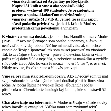
vinárskych súťaží od Argentíny po Reykjavík.
Napísal 31 kníh o víne a ako vysokoškolský
profesor vychoval 400 študentov. Je prezidentom
poroty a spoluzakladateľom medzinárodnej
vinárskej súťaže MUVINA.
Je rád, že sa mu aspoň
sčasti podarilo priviesť svoje deti k láske k Modre,
protestantskému povedomiu a viniciam.
K vinárstvu som sa dostal…
jednoducho. Narodil som sa v Modre
(1945). Už ako malý chlapec som obrábal vinohrady, s láskou aj
nenávisťou k tvrdej robote. Nič iné mi neostávalo, ak som chcel
chodiť do školy a športovať, tak som musel pracovať vo vinohrade.
Tak to zvyčajne v živote býva – práve tú dievčinu, ktorá sa vám
počas celej doby štúdia nepáčila, si zoberiete za manželku a vydržíte
s ňou celý život. Ako hovoria Francúzi – „c
’est la vie “, to je život.
Nikdy neviete, čo vás stretne a čím vás prekvapí.
Víno sa pre mňa stalo zdrojom obživy.
Ako 17-ročný som už mal
svoju záhumienku a vlastnými rukami dorábal pár tisíc litrov vína
ročne. Aj počas štúdia na vysokej škole, ašpirantúr i počas
pôsobenia na Chemicko-technologickej fakulte, kde som strávil 52
rokov.
Charakterizuje ma tolerancia.
V Modre nažívajú v súlade stovky
rokov katolíci aj evanjelici. Vďaka tomu som zvyknutý robiť