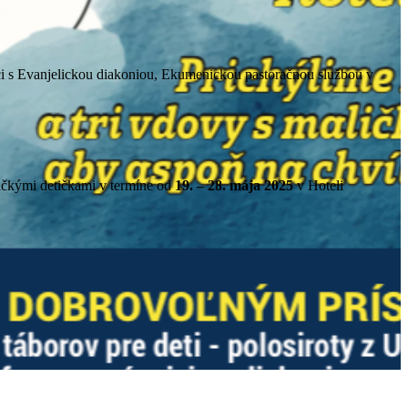
áci s Evanjelickou diakoniou, Ekumenickou pastoračnou službou v
aličkými detičkami v termíne od
19. – 28. mája 2025
v Hoteli