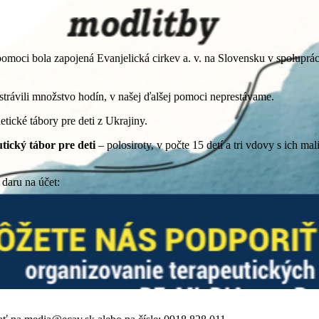
pomoci bola zapojená Evanjelická cirkev a. v. na Slovensku v spolupr
trávili množstvo hodín, v našej ďalšej pomoci neprestávame.
etické tábory pre deti z Ukrajiny.
utický tábor pre deti
– polosiroty, v počte 15 detí a tri vdovy s ich m
daru na účet: