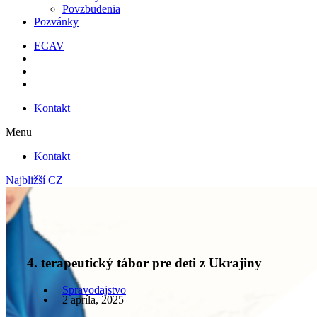
Povzbudenia
Pozvánky
ECAV
Kontakt
Menu
Kontakt
Najbližší CZ
4. terapeutický tábor pre deti z Ukrajiny
Spravodajstvo
2 apríla, 2025