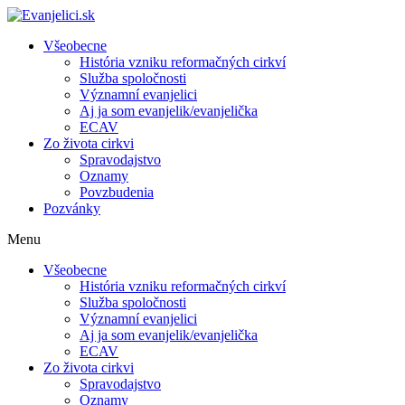
Všeobecne
História vzniku reformačných cirkví
Služba spoločnosti
Významní evanjelici
Aj ja som evanjelik/evanjelička
ECAV
Zo života cirkvi
Spravodajstvo
Oznamy
Povzbudenia
Pozvánky
Menu
Všeobecne
História vzniku reformačných cirkví
Služba spoločnosti
Významní evanjelici
Aj ja som evanjelik/evanjelička
ECAV
Zo života cirkvi
Spravodajstvo
Oznamy