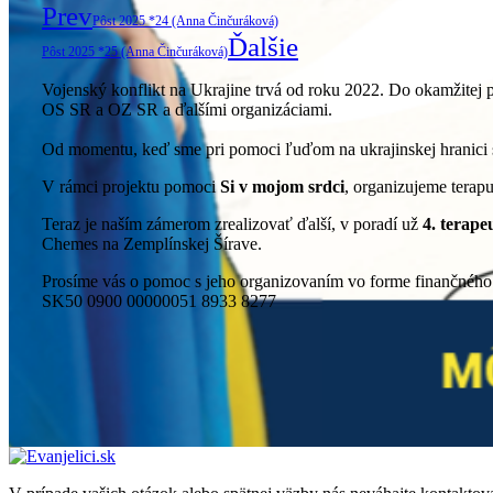
Prev
Pôst 2025 *24 (Anna Činčuráková)
Ďalšie
Pôst 2025 *25 (Anna Činčuráková)
Vojenský konflikt na Ukrajine trvá od roku 2022. Do okamžitej 
OS SR a OZ SR a ďalšími organizáciami.
Od momentu, keď sme pri pomoci ľuďom na ukrajinskej hranici s
V rámci projektu pomoci
Si v mojom srdci
, organizujeme terapu
Teraz je naším zámerom zrealizovať ďalší, v poradí už
4. terape
Chemes na Zemplínskej Šírave.
Prosíme vás o pomoc s jeho organizovaním vo forme finančného 
SK50 0900 00000051 8933 8277