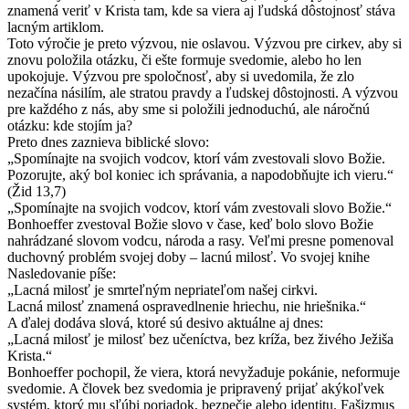
znamená veriť v Krista tam, kde sa viera aj ľudská dôstojnosť stáva
lacným artiklom.
Toto výročie je preto výzvou, nie oslavou. Výzvou pre cirkev, aby si
znovu položila otázku, či ešte formuje svedomie, alebo ho len
upokojuje. Výzvou pre spoločnosť, aby si uvedomila, že zlo
nezačína násilím, ale stratou pravdy a ľudskej dôstojnosti. A výzvou
pre každého z nás, aby sme si položili jednoduchú, ale náročnú
otázku: kde stojím ja?
Preto dnes zaznieva biblické slovo:
„Spomínajte na svojich vodcov, ktorí vám zvestovali slovo Božie.
Pozorujte, aký bol koniec ich správania, a napodobňujte ich vieru.“
(Žid 13,7)
„Spomínajte na svojich vodcov, ktorí vám zvestovali slovo Božie.“
Bonhoeffer zvestoval Božie slovo v čase, keď bolo slovo Božie
nahrádzané slovom vodcu, národa a rasy. Veľmi presne pomenoval
duchovný problém svojej doby – lacnú milosť. Vo svojej knihe
Nasledovanie píše:
„Lacná milosť je smrteľným nepriateľom našej cirkvi.
Lacná milosť znamená ospravedlnenie hriechu, nie hriešnika.“
A ďalej dodáva slová, ktoré sú desivo aktuálne aj dnes:
„Lacná milosť je milosť bez učeníctva, bez kríža, bez živého Ježiša
Krista.“
Bonhoeffer pochopil, že viera, ktorá nevyžaduje pokánie, neformuje
svedomie. A človek bez svedomia je pripravený prijať akýkoľvek
systém, ktorý mu sľúbi poriadok, bezpečie alebo identitu. Fašizmus