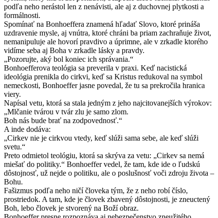
podľa neho nerástol len z nenávisti, ale aj z duchovnej plytkosti a
formálnosti.
Spomínať na Bonhoeffera znamená hľadať Slovo, ktoré prináša
uzdravenie mysle, aj vnútra, ktoré chráni ba priam zachraňuje život,
nemanipuluje ale hovorí pravdivo a úprimne, ale v zrkadle ktorého
vidíme seba aj Boha v zrkadle lásky a pravdy.
„Pozorujte, aký bol koniec ich správania.“
Bonhoefferova teológia sa preverila v praxi. Keď nacistická
ideológia prenikla do cirkvi, keď sa Kristus redukoval na symbol
nemeckosti, Bonhoeffer jasne povedal, že tu sa prekročila hranica
viery.
Napísal vetu, ktorá sa stala jedným z jeho najcitovanejších výrokov:
„Mlčanie tvárou v tvár zlu je samo zlom.
Boh nás bude brať na zodpovednosť.“
A inde dodáva:
„Cirkev nie je cirkvou vtedy, keď slúži sama sebe, ale keď slúži
svetu.“
Preto odmietol teológiu, ktorá sa skrýva za vetu: „Cirkev sa nemá
miešať do politiky.“ Bonhoeffer vedel, že tam, kde ide o ľudskú
dôstojnosť, už nejde o politiku, ale o poslušnosť voči zdroju života –
Bohu.
Fašizmus podľa neho ničí človeka tým, že z neho robí číslo,
prostriedok. A tam, kde je človek zbavený dôstojnosti, je zneuctený
Boh, lebo človek je stvorený na Boží obraz.
Bonhoeffer presne rozpoznáva aj nebezpečenstvo zneužitého