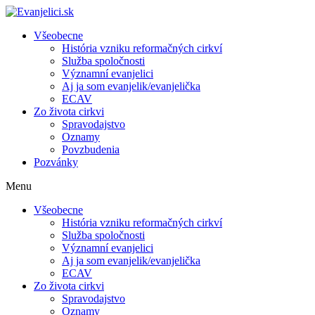
Všeobecne
História vzniku reformačných cirkví
Služba spoločnosti
Významní evanjelici
Aj ja som evanjelik/evanjelička
ECAV
Zo života cirkvi
Spravodajstvo
Oznamy
Povzbudenia
Pozvánky
Menu
Všeobecne
História vzniku reformačných cirkví
Služba spoločnosti
Významní evanjelici
Aj ja som evanjelik/evanjelička
ECAV
Zo života cirkvi
Spravodajstvo
Oznamy