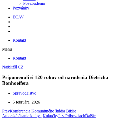
Povzbudenia
Pozvánky
ECAV
Kontakt
Menu
Kontakt
Najbližší CZ
Pripomenuli si 120 rokov od narodenia Dietricha
Bonhoeffera
Spravodajstvo
5 februára, 2026
Prev
Konferencia Komunitného štúdia Biblie
Autorské čítanie knihy „Kukučky“ v Príbovciach
Ďalšie