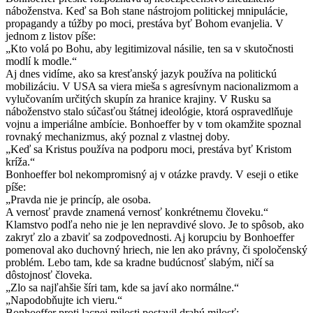
náboženstva. Keď sa Boh stane nástrojom politickej mnipulácie,
propagandy a túžby po moci, prestáva byť Bohom evanjelia. V
jednom z listov píše:
„Kto volá po Bohu, aby legitimizoval násilie, ten sa v skutočnosti
modlí k modle.“
Aj dnes vidíme, ako sa kresťanský jazyk používa na politickú
mobilizáciu. V USA sa viera mieša s agresívnym nacionalizmom a
vylučovaním určitých skupín za hranice krajiny. V Rusku sa
náboženstvo stalo súčasťou štátnej ideológie, ktorá ospravedlňuje
vojnu a imperiálne ambície. Bonhoeffer by v tom okamžite spoznal
rovnaký mechanizmus, aký poznal z vlastnej doby.
„Keď sa Kristus používa na podporu moci, prestáva byť Kristom
kríža.“
Bonhoeffer bol nekompromisný aj v otázke pravdy. V eseji o etike
píše:
„Pravda nie je princíp, ale osoba.
A vernosť pravde znamená vernosť konkrétnemu človeku.“
Klamstvo podľa neho nie je len nepravdivé slovo. Je to spôsob, ako
zakryť zlo a zbaviť sa zodpovednosti. Aj korupciu by Bonhoeffer
pomenoval ako duchovný hriech, nie len ako právny, či spoločenský
problém. Lebo tam, kde sa kradne budúcnosť slabým, ničí sa
dôstojnosť človeka.
„Zlo sa najľahšie šíri tam, kde sa javí ako normálne.“
„Napodobňujte ich vieru.“
Bonhoeffer proti lacnej milosti postavil drahú milosť: