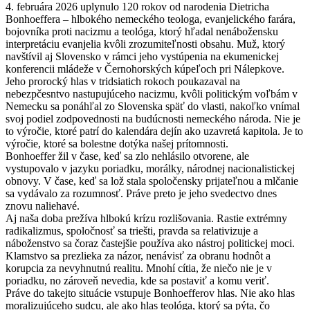
4. februára 2026 uplynulo 120 rokov od narodenia Dietricha
Bonhoeffera – hlbokého nemeckého teologa, evanjelického farára,
bojovníka proti nacizmu a teológa, ktorý hľadal nenábožensku
interpretáciu evanjelia kvôli zrozumiteľnosti obsahu. Muž, ktorý
navštívil aj Slovensko v rámci jeho vystúpenia na ekumenickej
konferencii mládeže v Černohorských kúpeľoch pri Nálepkove.
Jeho prorocký hlas v tridsiatich rokoch poukazaval na
nebezpčesntvo nastupujúceho nacizmu, kvôli politickým voľbám v
Nemecku sa ponáhľal zo Slovenska späť do vlasti, nakoľko vnímal
svoj podiel zodpovednosti na budúcnosti nemeckého národa. Nie je
to výročie, ktoré patrí do kalendára dejín ako uzavretá kapitola. Je to
výročie, ktoré sa bolestne dotýka našej prítomnosti.
Bonhoeffer žil v čase, keď sa zlo nehlásilo otvorene, ale
vystupovalo v jazyku poriadku, morálky, národnej nacionalistickej
obnovy. V čase, keď sa lož stala spoločensky prijateľnou a mlčanie
sa vydávalo za rozumnosť. Práve preto je jeho svedectvo dnes
znovu naliehavé.
Aj naša doba prežíva hlbokú krízu rozlišovania. Rastie extrémny
radikalizmus, spoločnosť sa triešti, pravda sa relativizuje a
náboženstvo sa čoraz častejšie používa ako nástroj politickej moci.
Klamstvo sa prezlieka za názor, nenávisť za obranu hodnôt a
korupcia za nevyhnutnú realitu. Mnohí cítia, že niečo nie je v
poriadku, no zároveň nevedia, kde sa postaviť a komu veriť.
Práve do takejto situácie vstupuje Bonhoefferov hlas. Nie ako hlas
moralizujúceho sudcu, ale ako hlas teológa, ktorý sa pýta, čo