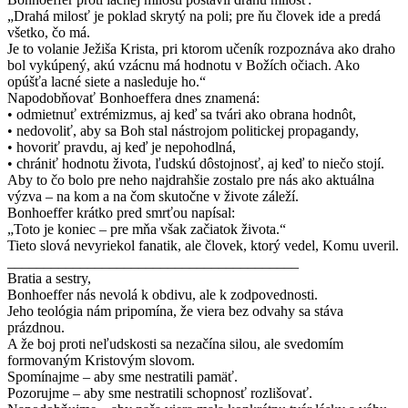
„Drahá milosť je poklad skrytý na poli; pre ňu človek ide a predá
všetko, čo má.
Je to volanie Ježiša Krista, pri ktorom učeník rozpoznáva ako draho
bol vykúpený, akú vzácnu má hodnotu v Božích očiach. Ako
opúšťa lacné siete a nasleduje ho.“
Napodobňovať Bonhoeffera dnes znamená:
• odmietnuť extrémizmus, aj keď sa tvári ako obrana hodnôt,
• nedovoliť, aby sa Boh stal nástrojom politickej propagandy,
• hovoriť pravdu, aj keď je nepohodlná,
• chrániť hodnotu života, ľudskú dôstojnosť, aj keď to niečo stojí.
Aby to čo bolo pre neho najdrahšie zostalo pre nás ako aktuálna
výzva – na kom a na čom skutočne v živote záleží.
Bonhoeffer krátko pred smrťou napísal:
„Toto je koniec – pre mňa však začiatok života.“
Tieto slová nevyriekol fanatik, ale človek, ktorý vedel, Komu uveril.
________________________________________
Bratia a sestry,
Bonhoeffer nás nevolá k obdivu, ale k zodpovednosti.
Jeho teológia nám pripomína, že viera bez odvahy sa stáva
prázdnou.
A že boj proti neľudskosti sa nezačína silou, ale svedomím
formovaným Kristovým slovom.
Spomínajme – aby sme nestratili pamäť.
Pozorujme – aby sme nestratili schopnosť rozlišovať.