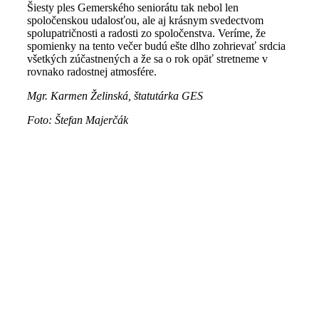
Šiesty ples Gemerského seniorátu tak nebol len
spoločenskou udalosťou, ale aj krásnym svedectvom
spolupatričnosti a radosti zo spoločenstva. Veríme, že
spomienky na tento večer budú ešte dlho zohrievať srdcia
všetkých zúčastnených a že sa o rok opäť stretneme v
rovnako radostnej atmosfére.
Mgr. Karmen Želinská, štatutárka GES
Foto: Štefan Majerčák