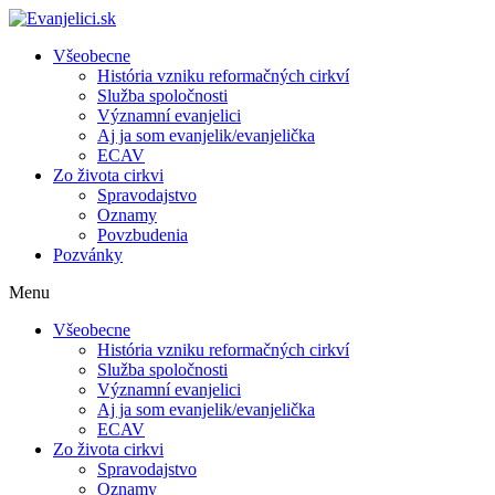
Všeobecne
História vzniku reformačných cirkví
Služba spoločnosti
Významní evanjelici
Aj ja som evanjelik/evanjelička
ECAV
Zo života cirkvi
Spravodajstvo
Oznamy
Povzbudenia
Pozvánky
Menu
Všeobecne
História vzniku reformačných cirkví
Služba spoločnosti
Významní evanjelici
Aj ja som evanjelik/evanjelička
ECAV
Zo života cirkvi
Spravodajstvo
Oznamy