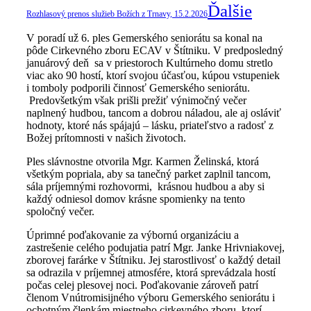
Ďalšie
Rozhlasový prenos služieb Božích z Trnavy, 15.2.2026
V poradí už 6. ples Gemerského seniorátu sa konal na
pôde Cirkevného zboru ECAV v Štítniku. V predposledný
januárový deň sa v priestoroch Kultúrneho domu stretlo
viac ako 90 hostí, ktorí svojou účasťou, kúpou vstupeniek
i tomboly podporili činnosť Gemerského seniorátu.
Predovšetkým však prišli prežiť výnimočný večer
naplnený hudbou, tancom a dobrou náladou, ale aj osláviť
hodnoty, ktoré nás spájajú – lásku, priateľstvo a radosť z
Božej prítomnosti v našich životoch.
Ples slávnostne otvorila Mgr. Karmen Želinská, ktorá
všetkým popriala, aby sa tanečný parket zaplnil tancom,
sála príjemnými rozhovormi, krásnou hudbou a aby si
každý odniesol domov krásne spomienky na tento
spoločný večer.
Úprimné poďakovanie za výbornú organizáciu a
zastrešenie celého podujatia patrí Mgr. Janke Hrivniakovej,
zborovej farárke v Štítniku. Jej starostlivosť o každý detail
sa odrazila v príjemnej atmosfére, ktorá sprevádzala hostí
počas celej plesovej noci. Poďakovanie zároveň patrí
členom Vnútromisijného výboru Gemerského seniorátu i
ochotným členkám miestneho cirkevného zboru, ktorí