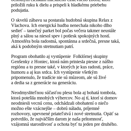
priložili ruku k dielu a prispeli k hladkému priebehu
podujatia.
O skvelú zábavu sa postarala hudobná skupina Relax z
Vlachova. Ich energická hudba nenechala nikoho dlho
sedieť – tanečný parket bol počas večera takmer neustále
plný a sálou sa niesol spev i potlesk spokojných hostí.
Atmosféra bola radostná, spontánna a srdečná, presne taká,
aká k podobným stretnutiam patrí.
Program obohatilo aj vystúpenie Folklórnej skupiny
Genšenky z Honiec, ktorá nám priniesla piesne z nášho
regiónu a to presne také, v ktorých je kus radosti, práce,
humoru a aj kus srdca. Ich vystúpenie všetkým
pripomenulo, že tradície nie sú múzeom, ale sú živé
a dedia sa z generácie na generáciu.
Neodmysliteľnou súčasťou plesu bola aj bohatá tombola,
ktorá potešila mnohých výhercov. No aj tí, ktorí si domov
neodniesli vecnú cenu, odchádzali obohatení o niečo
možno ešte vzácnejšie – dobrú náladu, príjemné
rozhovory, upevnené priateľstvá i nové stretnutia. Opäť sa
potvrdilo, že najväčším darom je naša prítomnosť,
vzájomná starostlivosť a ochota byť tu jeden pre druhého.