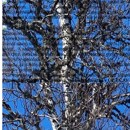
Zvykneš hovoriť: “Keby som mal viac prostriedkov, urobil by 
to nestihnem…” Viac síl, viac energie, viac skúseností…
Čoho si myslíš, že potrebuješ v tejto chvíli viac, aby si zvíťazil?
Gideon mal k dispozícii 20 000 mužov a Boh mu vraví: “To je primnoho
nepriateľovi???
Otázka ale stojí inak: Koľko je málo, ak za tebou stojí Boh?!
Gideonovi Boh povedal, aby z 20 000 pripravených bojovníkov poslal 
Napriek tomu ich nepoužije všetky. Vybral si Boha ako možnosť.
Poznáš takéto situácie? Koľkokrát si išiel do niečoho na 200 %. Koľkokr
istotu… A napriek tomu sa to proste pokazilo. Možno preto, že si z toho
Boh chce, alebo ako to chce. Áno, občas kvôli strachu z prehry inves
mali byť v spoločenstve…
Priatelia, ak ti Boh chce niečo dať, dá ti to aj za menej ako 100 %.
oslávil v tvojom živote.
“Nie vojenskou mocou, ani silou, ale mojím Duchom – hovorí Hospod
Pripravila: Anička Činčuráková, námestná farárka v CZ ECAV