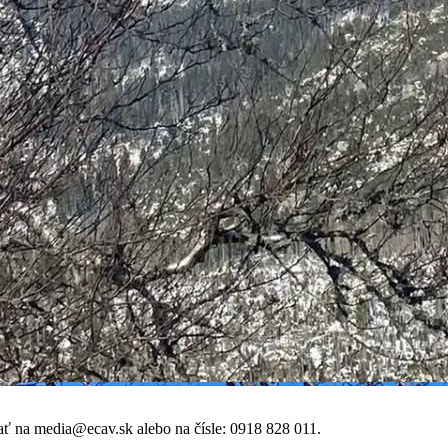
ať na media@ecav.sk alebo na čísle: 0918 828 011.