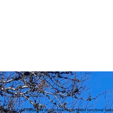
aby som im vydal Midjáncov do rúk; Izrael by sa mohol vyvyšovať nad