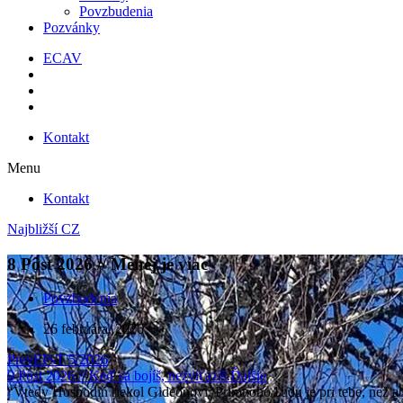
Povzbudenia
Pozvánky
ECAV
Kontakt
Menu
Kontakt
Najbližší CZ
8 Pôst 2026 // Menej je viac
Povzbudenia
26 februára, 2026
Prev
EPsT 5/2026
9 Pôst 2026 // Keď sa bojíš, nezvíťazíš.
Ďalšie
“Vtedy Hospodin riekol Gideonovi: Primnoho ľudu je pri tebe, než 