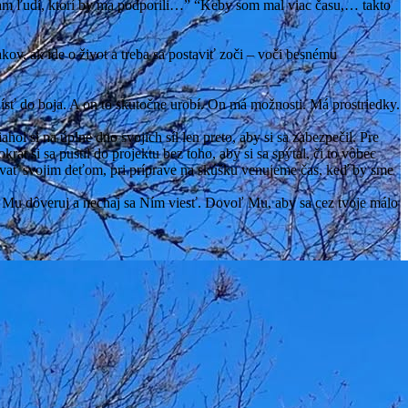
mám ľudí, ktorí by ma podporili…” “Keby som mal viac času,… takto
ov, ak ide o život a treba sa postaviť zoči – voči besnému
ísť do boja. A on to skutočne urobí. On má možnosti. Má prostriedky.
hol si na úplne dno svojich síl len preto, aby si sa zabezpečil. Pre
rát si sa pustil do projektu bez toho, aby si sa spýtal, či to vôbec
novať svojim deťom, pri príprave na skúšku venujeme čas, keď by sme
Len Mu dôveruj a nechaj sa Ním viesť. Dovoľ Mu, aby sa cez tvoje málo