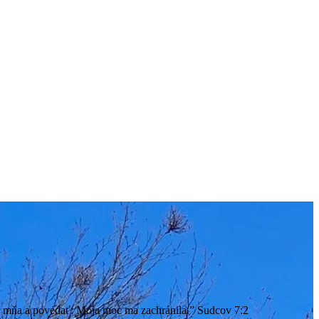
o mňa a povedať: Moja moc ma zachránila.” Sudcov 7:2