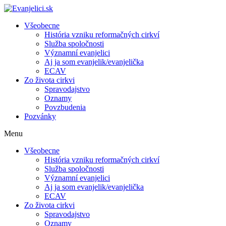
Všeobecne
História vzniku reformačných cirkví
Služba spoločnosti
Významní evanjelici
Aj ja som evanjelik/evanjelička
ECAV
Zo života cirkvi
Spravodajstvo
Oznamy
Povzbudenia
Pozvánky
Menu
Všeobecne
História vzniku reformačných cirkví
Služba spoločnosti
Významní evanjelici
Aj ja som evanjelik/evanjelička
ECAV
Zo života cirkvi
Spravodajstvo
Oznamy