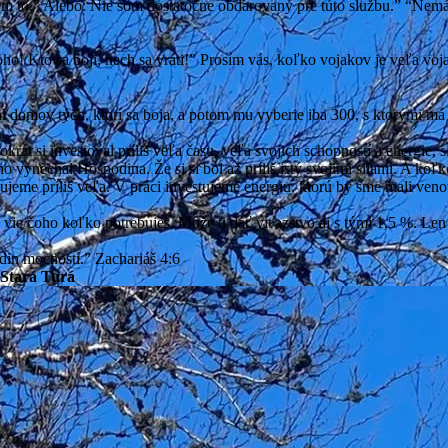
som to.” Alebo: Nie som dostatočne obdarovaný pre túto službu.” “Ne
! Kto sa bojí, nech sa vráti!” Prosím vás, koľko vojakov je veľa vojak
domov tých, ktorí sa boja, a potom mu vyberie iba 300, s ktorými má 
át si investoval príliš veľa času, veľa svojich schopností a energie, sia
 vynechal Hospodina. Že si si bol až príliš istý svojimi silami. A koľkok
tujeme príliš veľa. V práci investujeme energiu, ktorú by sme mali ve
 On vie čoho koľko potrebuješ. Môže ti dať víťazstvo aj s tými 1,5 %. 
in mocností.” Zachariáš 4:6
 Stará Turá