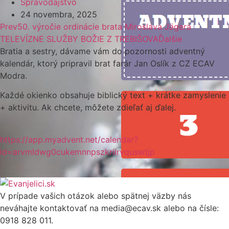
Spravodajstvo
24 novembra, 2025
Prev
50. výročie ordinácie brata Miroslava Jägera
TELEVÍZNE SLUŽBY BOŽIE Z TREBIŠOVA
Ďalšie
Bratia a sestry, dávame vám do pozornosti adventný
kalendár, ktorý pripravil brat farár Jan Oslík z CZ ECAV
Modra.
Každé okienko obsahuje biblický text + krátke zamyslenie
+ aktivitu. Ak chcete, môžete zdieľať aj ďalej.
https://app.myadvent.net/calendar?
id=arvmldwg0cukemnnpszkriirvquswtjp
V prípade vašich otázok alebo spätnej väzby nás
neváhajte kontaktovať na media@ecav.sk alebo na čísle:
0918 828 011.