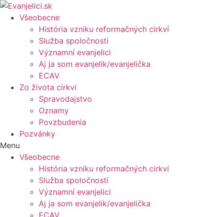
Všeobecne
História vzniku reformačných cirkví
Služba spoločnosti
Významní evanjelici
Aj ja som evanjelik/evanjelička
ECAV
Zo života cirkvi
Spravodajstvo
Oznamy
Povzbudenia
Pozvánky
Menu
Všeobecne
História vzniku reformačných cirkví
Služba spoločnosti
Významní evanjelici
Aj ja som evanjelik/evanjelička
ECAV