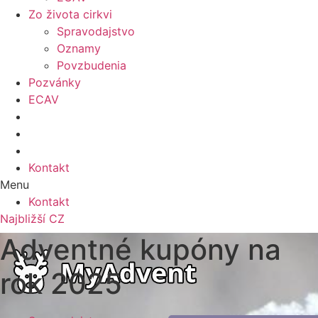
Zo života cirkvi
Spravodajstvo
Oznamy
Povzbudenia
Pozvánky
ECAV
Kontakt
Menu
Kontakt
Najbližší CZ
Adventné kupóny na
rok 2025