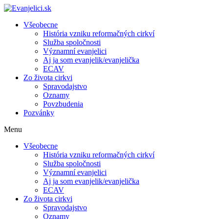
Všeobecne
História vzniku reformačných cirkví
Služba spoločnosti
Významní evanjelici
Aj ja som evanjelik/evanjelička
ECAV
Zo života cirkvi
Spravodajstvo
Oznamy
Povzbudenia
Pozvánky
Menu
Všeobecne
História vzniku reformačných cirkví
Služba spoločnosti
Významní evanjelici
Aj ja som evanjelik/evanjelička
ECAV
Zo života cirkvi
Spravodajstvo
Oznamy