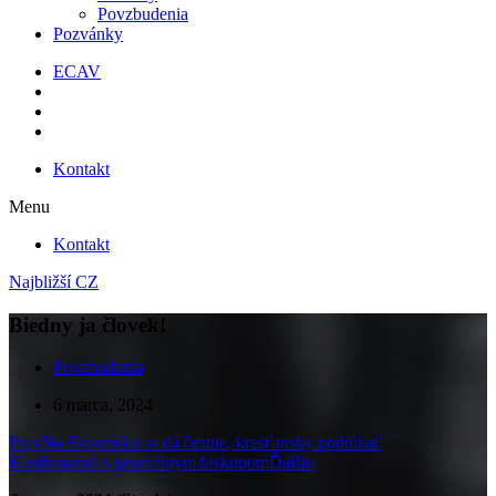
Povzbudenia
Pozvánky
ECAV
Kontakt
Menu
Kontakt
Najbližší CZ
Biedny ja človek!
Povzbudenia
6 marca, 2024
Prev
Na Slovensku sa dá čestne, kresťansky podnikať
Konfirmandi s generálnym biskupom
Ďalšie