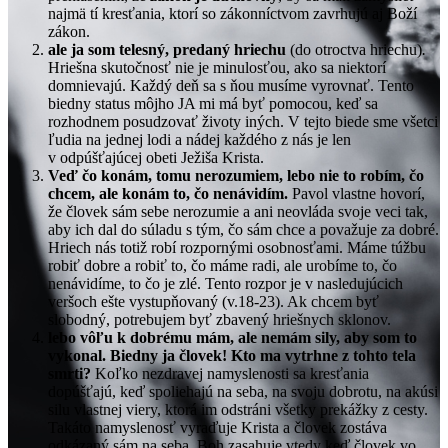
najmä tí kresťania, ktorí so zákonníctvom zavrhujú aj Boží
zákon.
ale ja som telesný, predaný hriechu
(do otroctva hriechu)
.
Hriešna skutočnosť nie je minulosťou, ako sa niektorí
domnievajú. Každý deň sa s ňou musíme vyrovnať. Tento
biedny status môjho JA mi má byť pomocou, keď sa
rozhodnem posudzovať životy iných. V tejto biede sme všetci
ľudia na jednej lodi a nádej každého z nás je len
v odpúšťajúcej obeti Ježiša Krista.
Veď čo konám, tomu nerozumiem, lebo nie to robím, čo
chcem, ale konám to, čo nenávidím.
Pavol vlastne hovorí,
že človek sám sebe nerozumie a ani neovláda svoje veci tak,
aby ich dal do súladu s tým, čo sám chce a považuje za dobré.
Hriech nás totiž robí rozpornými osobnosťami. Máme túžbu
robiť dobre a robiť to, čo máme radi, ale urobíme to, čo
nenávidíme, to čo je zlé. Tento rozpor je v nasledujúcich
veršoch ešte vystupňovaný (v.18-23). Ak chcem byť
slobodný, potrebujem byť zbavený hriešnych sklonov.
lebo vôľu k dobrému mám, ale nemám sily, aby som to
vykonal.
Biedny ja človek! Kto ma vytrhne z tohto tela
smrti?
Koľko nezdravej namyslenosti sa kresťania
dopúšťajú, keď spoliehajú na seba, na svoju dobrotu, na akúsi
silu vlastnej viery, ktorá im odstráni všetky prekážky z cesty.
Takáto namyslenosť vyraďuje Krista a človek zostáva
odkázaný sám na seba. Boh zasahuje vtedy keď človek vo