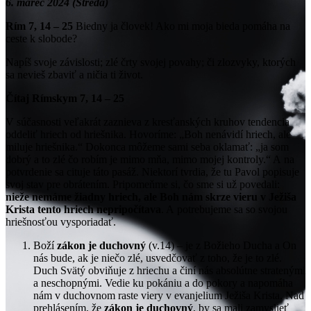
6. marec 2024 (Streda)
Rím 7, 14 – 25
Biedny ja človek! Ako mi moja bieda pomáha na
ceste k slobode?
Napíš svoje závislosti; zlé črty svojej povahy; či zlozvyky, ktorých
sa nevieš zbaviť a ničia ti život.
Čítaj Rímskym 7, 14 – 25
V súčasnosti veľakrát zaznieva z kresťanských kruhov tendencia
oddeliť hriech od hriešnika. Hovoríme: „Boh nenávidí hriech, ale
miluje hriešnika.“ Dokonca môžeme sami seba oklamať: „ja som
dobrý a to zlé čo robím je mimo mňa, mimo mojej kontroly.“ A na
potvrdenie sa cituje táto pasáž. Niektorí tvrdia, že tu Pavol popisuje
svoj stav pre obrátením. Pripomeňme si, čo sme si už povedali:
nieže nemáme žiadny hriech, ale Boh nám skrze vieru v Ježiša
Krista tento hriech nepripočítava
. A potrebujeme sa so svojou
hriešnosťou vysporiadať.
Boží
zákon je duchovný
(v.14) – je z Božieho Ducha a On
nás bude, ak je niečo zlé, usvedčovať z toho, že je to zlé.
Duch Svätý obviňuje z hriechu a činí nás absolútne stratenými
a neschopnými. Vedie ku pokániu a do pokory a napomáha
nám v duchovnom raste viery v evanjelium Ježiša Krista. Nad
prehlásením, že
zákon je duchovný
, by sa mali zamyslieť