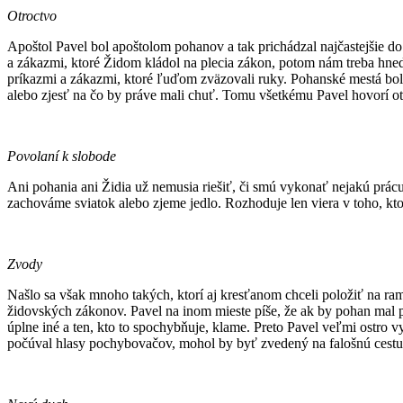
Otroctvo
Apoštol Pavel bol apoštolom pohanov a tak prichádzal najčastejšie do 
a zákazmi, ktoré Židom kládol na plecia zákon, potom nám treba hneď 
príkazmi a zákazmi, ktoré ľuďom zväzovali ruky. Pohanské mestá boli č
alebo zjesť na čo by práve mali chuť. Tomu všetkému Pavel hovorí o
Povolaní k slobode
Ani pohania ani Židia už nemusia riešiť, či smú vykonať nejakú prácu
zachováme sviatok alebo zjeme jedlo. Rozhoduje len viera v toho, ktorý
Zvody
Našlo sa však mnoho takých, ktorí aj kresťanom chceli položiť na ra
židovských zákonov. Pavel na inom mieste píše, že ak by pohan mal p
úplne iné a ten, kto to spochybňuje, klame. Preto Pavel veľmi ostro v
počúval hlasy pochybovačov, mohol by byť zvedený na falošnú cestu,