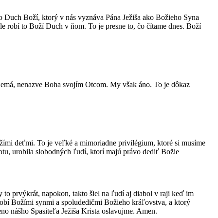
 to Duch Boží, ktorý v nás vyznáva Pána Ježiša ako Božieho Syna
le robí to Boží Duch v ňom. To je presne to, čo čítame dnes. Boží
 nemá, nenazve Boha svojím Otcom. My však áno. To je dôkaz
žími deťmi. To je veľké a mimoriadne privilégium, ktoré si musíme
tu, urobila slobodných ľudí, ktorí majú právo dediť Božie
 prvýkrát, napokon, takto šiel na ľudí aj diabol v raji keď im
 robí Božími synmi a spoludedičmi Božieho kráľovstva, a ktorý
o nášho Spasiteľa Ježiša Krista oslavujme. Amen.