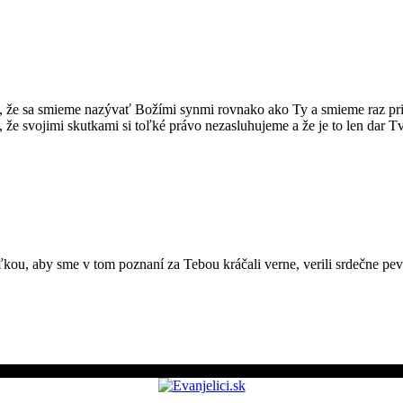
a, že sa smieme nazývať Božími synmi rovnako ako Ty a smieme raz prija
 že svojimi skutkami si toľké právo nezasluhujeme a že je to len dar Tv
kou, aby sme v tom poznaní za Tebou kráčali verne, verili srdečne pe