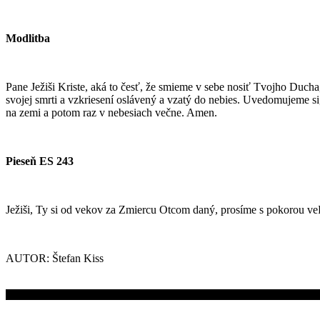
Modlitba
Pane Ježiši Kriste, aká to česť, že smieme v sebe nosiť Tvojho Duch
svojej smrti a vzkriesení oslávený a vzatý do nebies. Uvedomujeme si,
na zemi a potom raz v nebesiach večne. Amen.
Pieseň ES 243
Ježiši, Ty si od vekov za Zmiercu Otcom daný, prosíme s pokorou veľ
AUTOR: Štefan Kiss