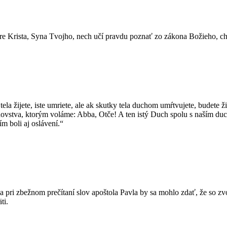
e Krista, Syna Tvojho, nech učí pravdu poznať zo zákona Božieho, chr
tela žijete, iste umriete, ale ak skutky tela duchom umŕtvujete, budete 
 synovstva, ktorým voláme: Abba, Otče! A ten istý Duch spolu s naším du
m boli aj oslávení.“
 pri zbežnom prečítaní slov apoštola Pavla by sa mohlo zdať, že so zv
ti.