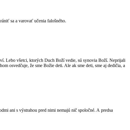
ániť sa a varovať učenia falošného.
živí. Lebo všetci, ktorých Duch Boží vedie, sú synovia Boží. Neprijali
chom osvedčuje, že sme Božie deti. Ale ak sme deti, sme aj dedičia, a
odmi ani s výstrahou pred nimi nemajú nič spoločné. A predsa