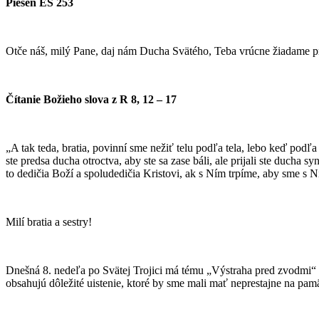
Pieseň ES 253
Otče náš, milý Pane, daj nám Ducha Svätého, Teba vrúcne žiadame pr
Čítanie Božieho slova z R 8, 12 – 17
„A tak teda, bratia, povinní sme nežiť telu podľa tela, lebo keď podľa 
ste predsa ducha otroctva, aby ste sa zase báli, ale prijali ste ducha
to dedičia Boží a spoludedičia Kristovi, ak s Ním trpíme, aby sme s Ní
Milí bratia a sestry!
Dnešná 8. nedeľa po Svätej Trojici má tému „Výstraha pred zvodmi“ a
obsahujú dôležité uistenie, ktoré by sme mali mať neprestajne na pamä