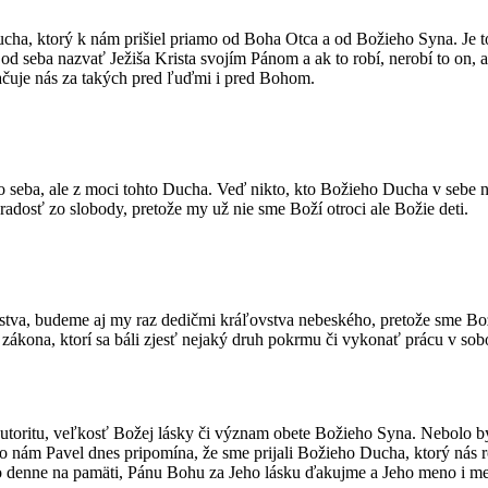
ducha, ktorý k nám prišiel priamo od Boha Otca a od Božieho Syna. Je
od seba nazvať Ježiša Krista svojím Pánom a ak to robí, nerobí to on, a
čuje nás za takých pred ľuďmi i pred Bohom.
 seba, ale z moci tohto Ducha. Veď nikto, kto Božieho Ducha v sebe
adosť zo slobody, pretože my už nie sme Boží otroci ale Božie deti.
vstva, budeme aj my raz dedičmi kráľovstva nebeského, pretože sme Bo
zákona, ktorí sa báli zjesť nejaký druh pokrmu či vykonať prácu v sobo
oritu, veľkosť Božej lásky či význam obete Božieho Syna. Nebolo by to
eto nám Pavel dnes pripomína, že sme prijali Božieho Ducha, ktorý nás
denne na pamäti, Pánu Bohu za Jeho lásku ďakujme a Jeho meno i men