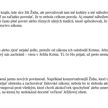
krajín, kde síce žili Židia, ale prevažovali tam iné kultúry a iné nábo
na začiatku povedať, že to nebola celkom pravda. Aj ostatné náboženstv
asto plné povier alebo rôznych silných tradícií, ktoré spôsobovali, že
troctvo zákona.
 alebo zjesť nejaké jedlo, pretože od zákona ich oslobodil Kristus. Jeh
 nás zachránil – viera v Ježiša Krista. Tí, čo Ho prijali, už preto nemu
mená jarmo nových povinností. Napríklad konzervatívnejší Židia, ktorí
rijať obriezku a zachovávať židovské zákony, nebola by to sloboda ale
ystupoval proti všetkým, ktorí chceli akokoľvek spochybniť alebo umenši
 na ktorej by nedokázal doceniť veľkosť Ježišovej obete.