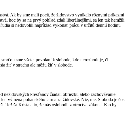
ženstvá. Ak by sme mali pocit, že židovstvo vynikalo rôznymi príkazmi
á, hoc by sa na prvý pohľad zdali liberálnejšími, sa len tak hemžili
 ľudia si nedovolili napríklad vykonať prácu v určitú dennú hodinu
o smrťou sme všetci povolaní k slobode, kde nerozhoduje, či
sia žiť v strachu ale môžu žiť v slobode.
 od nežidovských kresťanov žiadali obriezku alebo zachovávanie
 len výmena pohanského jarma za židovské. Nie, nie. Sloboda je čosi
ť Ježiša Krista a to, že nás oslobodil z otroctva zákona. Kto by