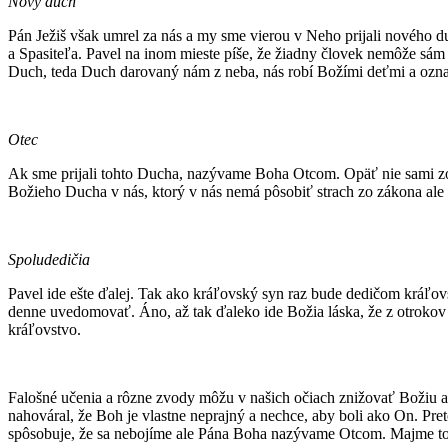
Nový duch
Pán Ježiš však umrel za nás a my sme vierou v Neho prijali nového 
a Spasiteľa. Pavel na inom mieste píše, že žiadny človek nemôže sám 
Duch, teda Duch darovaný nám z neba, nás robí Božími deťmi a ozna
Otec
Ak sme prijali tohto Ducha, nazývame Boha Otcom. Opäť nie sami zo
Božieho Ducha v nás, ktorý v nás nemá pôsobiť strach zo zákona ale r
Spoludedičia
Pavel ide ešte ďalej. Tak ako kráľovský syn raz bude dedičom kráľo
denne uvedomovať. Áno, až tak ďaleko ide Božia láska, že z otrokov 
kráľovstvo.
Falošné učenia a rôzne zvody môžu v našich očiach znižovať Božiu aut
nahováral, že Boh je vlastne neprajný a nechce, aby boli ako On. Pr
spôsobuje, že sa nebojíme ale Pána Boha nazývame Otcom. Majme to 