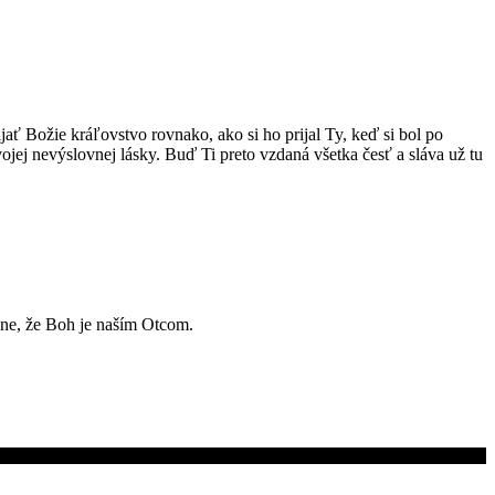
ť Božie kráľovstvo rovnako, ako si ho prijal Ty, keď si bol po
ojej nevýslovnej lásky. Buď Ti preto vzdaná všetka česť a sláva už tu
vne, že Boh je naším Otcom.