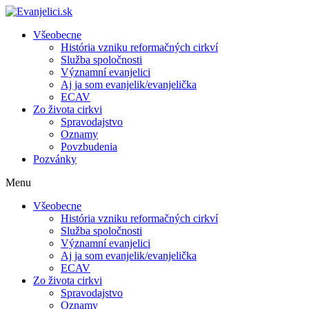
Všeobecne
História vzniku reformačných cirkví
Služba spoločnosti
Významní evanjelici
Aj ja som evanjelik/evanjelička
ECAV
Zo života cirkvi
Spravodajstvo
Oznamy
Povzbudenia
Pozvánky
Menu
Všeobecne
História vzniku reformačných cirkví
Služba spoločnosti
Významní evanjelici
Aj ja som evanjelik/evanjelička
ECAV
Zo života cirkvi
Spravodajstvo
Oznamy