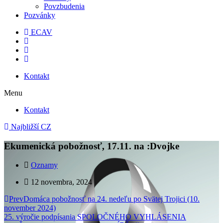
Povzbudenia
Pozvánky
ECAV
Kontakt
Menu
Kontakt
Najbližší CZ
Ekumenická pobožnosť, 17.11. na :Dvojke
Oznamy
12 novembra, 2024
Prev
Domáca pobožnosť na 24. nedeľu po Svätej Trojici (10.
november 2024)
25. výročie podpísania SPOLOČNÉHO VYHLÁSENIA