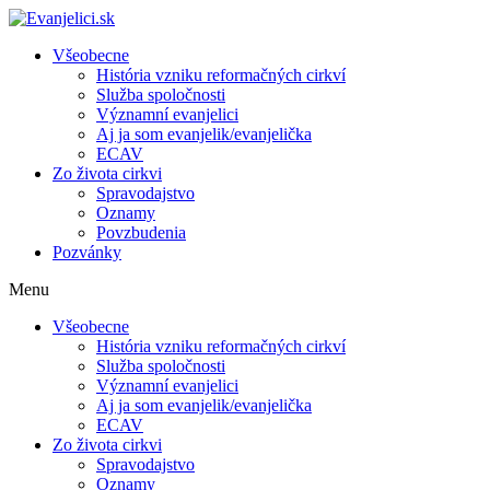
Všeobecne
História vzniku reformačných cirkví
Služba spoločnosti
Významní evanjelici
Aj ja som evanjelik/evanjelička
ECAV
Zo života cirkvi
Spravodajstvo
Oznamy
Povzbudenia
Pozvánky
Menu
Všeobecne
História vzniku reformačných cirkví
Služba spoločnosti
Významní evanjelici
Aj ja som evanjelik/evanjelička
ECAV
Zo života cirkvi
Spravodajstvo
Oznamy