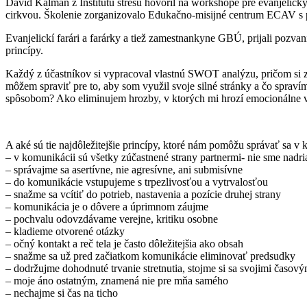
David Kálmán z Inštitútu stresu hovoril na workshope pre evanjelick
cirkvou. Školenie zorganizovalo Edukačno-misijné centrum ECAV s 
Evanjelickí farári a farárky a tiež zamestnankyne GBÚ, prijali pozv
princípy.
Každý z účastníkov si vypracoval vlastnú SWOT analýzu, pričom si zade
môžem spraviť pre to, aby som využil svoje silné stránky a čo spravím
spôsobom? Ako eliminujem hrozby, v ktorých mi hrozí emocionálne vy
A aké sú tie najdôležitejšie princípy, ktoré nám pomôžu správať sa v 
– v komunikácii sú všetky zúčastnené strany partnermi- nie sme nadri
– správajme sa asertívne, nie agresívne, ani submisívne
– do komunikácie vstupujeme s trpezlivosťou a vytrvalosťou
– snažme sa vcítiť do potrieb, nastavenia a pozície druhej strany
– komunikácia je o dôvere a úprimnom záujme
– pochvalu odovzdávame verejne, kritiku osobne
– kladieme otvorené otázky
– očný kontakt a reč tela je často dôležitejšia ako obsah
– snažme sa už pred začiatkom komunikácie eliminovať predsudky
– dodržujme dohodnuté trvanie stretnutia, stojme si sa svojimi časov
– moje áno ostatným, znamená nie pre mňa samého
– nechajme si čas na ticho