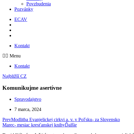
Povzbudenia
Pozvánky
ECAV
Kontakt
Menu
Kontakt
Najbližší CZ
Komunikujme asertívne
Spravodajstvo
7 marca, 2024
Prev
Modlitba Evanjelickej cirkvi a. v. v Poľsku- za Slovensko
Marec- mesiac kresťanskej knihy
Ďalšie