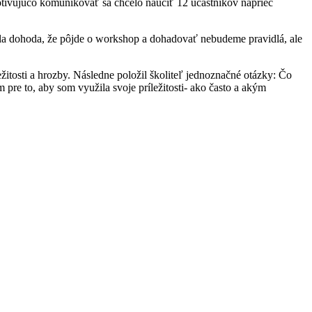
motivujúco komunikovať sa chcelo naučiť 12 účastníkov naprieč
nela dohoda, že pôjde o workshop a dohadovať nebudeme pravidlá, ale
ežitosti a hrozby. Následne položil školiteľ jednoznačné otázky: Čo
 pre to, aby som využila svoje príležitosti- ako často a akým