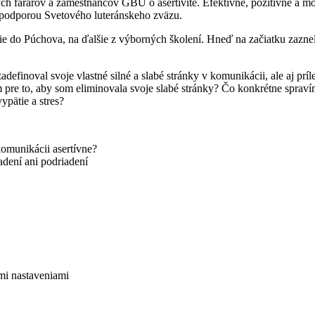
ých farárov a zamestnancov GBÚ o asertivite. Efektívne, pozitívne a 
podporou Svetového luteránskeho zväzu.
anie do Púchova, na ďalšie z výborných školení. Hneď na začiatku zaz
finoval svoje vlastné silné a slabé stránky v komunikácii, ale aj príl
 pre to, aby som eliminovala svoje slabé stránky? Čo konkrétne spravím
pätie a stres?
komunikácii asertívne?
adení ani podriadení
ými nastaveniami