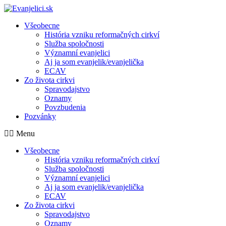
Všeobecne
História vzniku reformačných cirkví
Služba spoločnosti
Významní evanjelici
Aj ja som evanjelik/evanjelička
ECAV
Zo života cirkvi
Spravodajstvo
Oznamy
Povzbudenia
Pozvánky
Menu
Všeobecne
História vzniku reformačných cirkví
Služba spoločnosti
Významní evanjelici
Aj ja som evanjelik/evanjelička
ECAV
Zo života cirkvi
Spravodajstvo
Oznamy