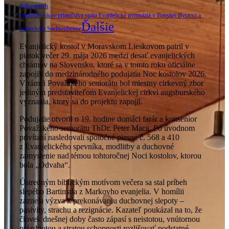
Príbovciach
Dvadsať rokov priateľstva spája Evanjelické gymnáziá v Banskej Bystrici a
Ďalšie
nemeckom Sachsenheime
Evanjelický kostol v Moravskom Lieskovom patril v
piatok večer 29. mája 2026 medzi desať evanjelických
chrámov na Slovensku, ktoré sa v tomto roku oficiálne
zapojili do medzinárodného podujatia Noc kostolov 2026.
V rámci Považského seniorátu bol miestny cirkevný zbor
jediným predstaviteľom Evanjelickej cirkvi augsburského
vyznania, ktorý sa do projektu zapojil.
Podujatie otvoril o 19. hodine domáci farár a konsenior
Považského seniorátu ThDr. Peter Maca. Po úvodnom
privítaní nasledovali spoločné piesne č. 568 a 410
z Evanjelického spevníka, modlitby a duchovné
zamyslenie nad témou tohtoročnej Noci kostolov, ktorou
bola „Odvaha“.
Ústredným biblickým motívom večera sa stal príbeh
slepého Bartimaia z Markovho evanjelia. V homílii
zaznela výzva k prekonávaniu duchovnej slepoty –
pasivity, strachu a rezignácie. Kazateľ poukázal na to, že
človek dnešnej doby často zápasí s neistotou, vnútornou
prázdnotou a stratou schopnosti rozlišovať podstatné