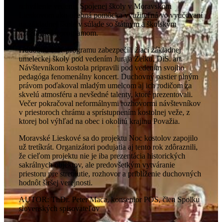
schválenie vedenia Spojenej školy v Moravskom
Lieskovom ako učebná pomôcka využiteľná vo vyučovaní
na základnej škole v súlade so štátnym a školským
vzdelávacím programom.
Hudobnú časť programu zabezpečili žiaci základnej
umeleckej školy pod vedením Juraja Zelku, DiS. art.
Návštevníkom kostola pripravili pod vedením svojho
pedagóga fenomenálny koncert. Duchovný pastier plným
právom poďakoval mladým umelcom aj ich rodičom za
skvelú atmosféru a nevšedné talenty, ktoré prezentovali.
Večer pokračoval neformálnymi rozhovormi návštevníkov
v priestoroch chrámu a sprístupnením kostolnej veže, z
ktorej bol výhľad na obec i okolitú krajinu Považia.
Moravské Lieskové sa do projektu Noc kostolov zapojilo
už tretíkrát. Organizátori podujatia aj tento rok zdôraznili,
že cieľom projektu nie je iba prezentácia historických
sakrálnych objektov, ale predovšetkým vytváranie
priestoru pre stretnutie, rozhovor a priblíženie duchovných
hodnôt širšej verejnosti.
AUTOR: ThDr. Peter Maca, konsenior POS, člen Spolku
slovenských spisovateľov