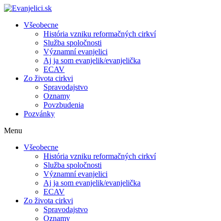
Všeobecne
História vzniku reformačných cirkví
Služba spoločnosti
Významní evanjelici
Aj ja som evanjelik/evanjelička
ECAV
Zo života cirkvi
Spravodajstvo
Oznamy
Povzbudenia
Pozvánky
Menu
Všeobecne
História vzniku reformačných cirkví
Služba spoločnosti
Významní evanjelici
Aj ja som evanjelik/evanjelička
ECAV
Zo života cirkvi
Spravodajstvo
Oznamy