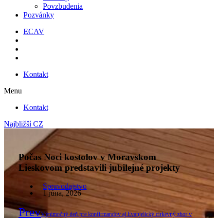
Povzbudenia
Pozvánky
ECAV
Kontakt
Menu
Kontakt
Najbližší CZ
Počas Noci kostolov v Moravskom
Lieskovom predstavili jubilejné projekty
Spravodajstvo
1 júna, 2026
Prev
Výnimočný deň pre konfirmandov aj Evanjelický cirkevný zbor v