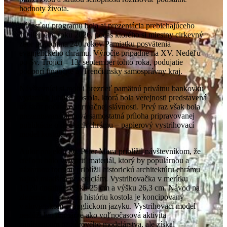
hodnoty života.
Súčasťou programu bola aj prezentácia prebiehajúceho
Jubilejného roku 2026, počas ktorého si miestny cirkevný
zbor pripomína 240 rokov Pamiatku posvätenia
evanjelického chrámu. Výročie pripadne na XV. Nedeľu
po Sv. Trojici – 13. september tohto roka, podujatie
podporí finančne aj Trenčiansky samosprávny kraj.
Návštevníci si mohli prezrieť pamätnú privátnu bankovku
vydanú k jubileu kostola, ktorá bola verejnosti predstavená
už skôr počas konfirmačnej slávnosti. Prvý raz však bola
prezentovaná aj nová samostatná príloha pripravovanej
publikácie o dejinách chrámu – papierový vystrihovací
model kostola.
Autor projektu Dr. Peter Maca priblížil návštevníkom, že
cieľom bolo vytvoriť materiál, ktorý by populárnou a
názornou formou priblížil historickú architektúru chrámu
najmä mladším generáciám. Vystrihovačka v merítku
1:120 dosahuje dĺžku 25 cm a výšku 26,3 cm. Návod na
zlepenie aj samotnú históriu kostola je koncipovaný
v slovenskom aj anglickom jazyku. Vystrihovací model
neslúži len primárne ako voľnočasová aktivita
zanietencom papierového modelárstva, ale získal