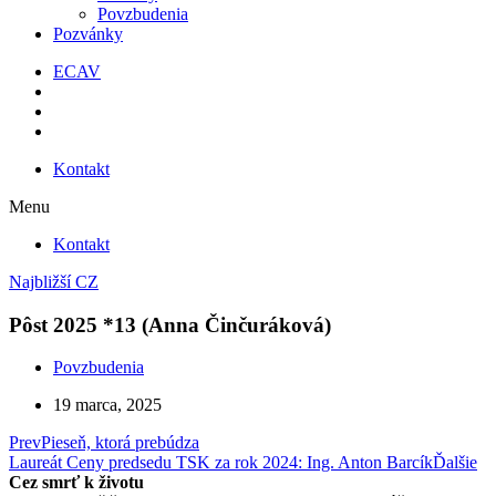
Povzbudenia
Pozvánky
ECAV
Kontakt
Menu
Kontakt
Najbližší CZ
Pôst 2025 *13 (Anna Činčuráková)
Povzbudenia
19 marca, 2025
Prev
Pieseň, ktorá prebúdza
Laureát Ceny predsedu TSK za rok 2024: Ing. Anton Barcík
Ďalšie
Cez smrť k životu