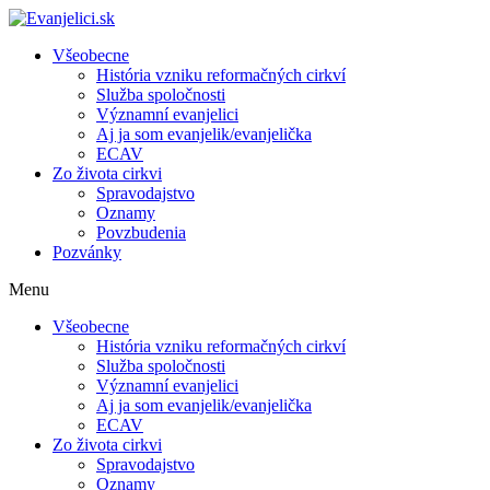
Všeobecne
História vzniku reformačných cirkví
Služba spoločnosti
Významní evanjelici
Aj ja som evanjelik/evanjelička
ECAV
Zo života cirkvi
Spravodajstvo
Oznamy
Povzbudenia
Pozvánky
Menu
Všeobecne
História vzniku reformačných cirkví
Služba spoločnosti
Významní evanjelici
Aj ja som evanjelik/evanjelička
ECAV
Zo života cirkvi
Spravodajstvo
Oznamy