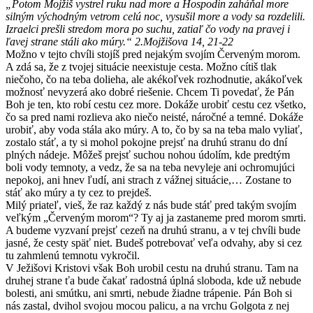
„Potom Mojžiš vystrel ruku nad more a Hospodin zaháňal more
silným východným vetrom celú noc, vysušil more a vody sa rozdelili.
Izraelci prešli stredom mora po suchu, zatiaľ čo vody na pravej i
ľavej strane stáli ako múry.“ 2.Mojžišova 14, 21-22
Možno v tejto chvíli stojíš pred nejakým svojím Červeným morom.
A zdá sa, že z tvojej situácie neexistuje cesta. Možno cítiš tlak
niečoho, čo na teba dolieha, ale akékoľvek rozhodnutie, akákoľvek
možnosť nevyzerá ako dobré riešenie. Chcem Ti povedať, že Pán
Boh je ten, kto robí cestu cez more. Dokáže urobiť cestu cez všetko,
čo sa pred nami rozlieva ako niečo neisté, náročné a temné. Dokáže
urobiť, aby voda stála ako múry. A to, čo by sa na teba malo vyliať,
zostalo stáť, a ty si mohol pokojne prejsť na druhú stranu do dní
plných nádeje. Môžeš prejsť suchou nohou údolím, kde predtým
boli vody temnoty, a vedz, že sa na teba nevyleje ani ochromujúci
nepokoj, ani hnev ľudí, ani strach z vážnej situácie,… Zostane to
stáť ako múry a ty cez to prejdeš.
Milý priateľ, vieš, že raz každý z nás bude stáť pred takým svojím
veľkým „Červeným morom“? Ty aj ja zastaneme pred morom smrti.
A budeme vyzvaní prejsť cezeň na druhú stranu, a v tej chvíli bude
jasné, že cesty späť niet. Budeš potrebovať veľa odvahy, aby si cez
tu zahmlenú temnotu vykročil.
V Ježišovi Kristovi však Boh urobil cestu na druhú stranu. Tam na
druhej strane ťa bude čakať radostná úplná sloboda, kde už nebude
bolesti, ani smútku, ani smrti, nebude žiadne trápenie. Pán Boh si
nás zastal, dvihol svojou mocou palicu, a na vrchu Golgota z nej