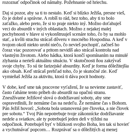
rozoznať odpočinok od námahy. Požehnanie od hriechu.
Daj si pozor, aby sa ti to nestalo. Keď si blízko Ježiša, presne vieš,
čo je dobré a správne. A robíš to rád, bez toho, aby ti to bolo
zaťažko, alebo preto, že si to praje niekto iný. Možno doťahuješ
veci do absurdít v iných oblastiach. Možno z nejakej malej
pochybnosti v hlave si vykonštruuješ scenáre toho, čo by sa mohlo
stať, a kvôli strachu strácaš dôveru v mocného Hospodina. A keď v
tvojom okolí niekto urobí niečo, čo nevieš pochopiť, začneš ho
čoraz viac pozorovať a pritom nevidíš ako strácaš kontrolu nad
vlastným životom. Alebo hádka, ktorá končí spomínaním na minulé
zlyhania a nerieši aktuálnu situáciu. V skutočnosti ňou zakrývaš
svoje chyby. To sú tie farizejské absurdity. Keď je forma dôležitejšia
ako obsah. Keď strácaš prehľad toho, čo je skutočné zle. Keď
vymieňaš Ježiša za aktivitu, ktorá ti dáva pocit hodnoty.
V dobe, keď sme tak pracovne vyťažení, že sa nevieme zastaviť,
často ťaháme tento príbeh do absurdít na opačnú stranu.
Zneužívame Ježišové slová o dodržiavaní soboty, aby sme
ospravedlnili, že nemáme čas na nedeľu. Že nemáme čas s Bohom.
Pán Ježiš hovorí: „Sobota bola ustanovená pre človeka, a nie človek
pre sobotu.“ Tvoj Pán nepotrebuje tvoje zákonnícke dodržiavanie
nedele a sviatkov, ale ty potrebuješ jeden deň v týždni na
odpočinok. Potrebuješ byť v blízkosti svojho Boha, len tak si hovieť
a vychutnávať popcorn… Rozprávať sa o dôležitých aj menej