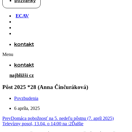
pozvánky
ECAV
kontakt
Menu
kontakt
najbližší cz
Pôst 2025 *28 (Anna Činčuráková)
Povzbudenia
6 apríla, 2025
Prev
Domáca pobožnosť na 5. nedeľu pôstnu (7. apríl 2025)
Televízny posol, 13.04. o 14:00 na :2
Ďalšie