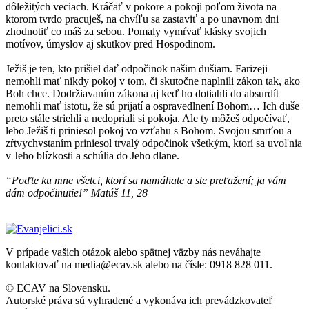
dôležitých veciach. Kráčať v pokore a pokoji poľom života na
ktorom tvrdo pracuješ, na chvíľu sa zastaviť a po unavnom dni
zhodnotiť co máš za sebou. Pomaly vymŕvať klásky svojich
motívov, úmyslov aj skutkov pred Hospodinom.
Ježiš je ten, kto prišiel dať odpočinok našim dušiam. Farizeji
nemohli mať nikdy pokoj v tom, či skutočne naplnili zákon tak, ako
Boh chce. Dodržiavaním zákona aj keď ho dotiahli do absurdít
nemohli mať istotu, že sú prijatí a ospravedlnení Bohom… Ich duše
preto stále striehli a nedopriali si pokoja. Ale ty môžeš odpočívať,
lebo Ježiš ti priniesol pokoj vo vzťahu s Bohom. Svojou smrťou a
zŕtvychvstaním priniesol trvalý odpočinok všetkým, ktorí sa uvoľnia
v Jeho blízkosti a schúlia do Jeho dlane.
“Poďte ku mne všetci, ktorí sa namáhate a ste preťažení; ja vám
dám odpočinutie!” Matúš 11, 28
V prípade vašich otázok alebo spätnej väzby nás neváhajte
kontaktovať na media@ecav.sk alebo na čísle: 0918 828 011.
© ECAV na Slovensku.
Autorské práva sú vyhradené a vykonáva ich prevádzkovateľ