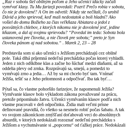
„Raz v sobotu šiel obilným poľom a Jeho učeníci idúcky začali
vymŕvať klasy. Tu Mu farizeji povedali: Pozri! Prečo robia v sobotu,
čo nie je dovolené? A On im odvetil: Nikdy ste nečítali, čo urobil
Dávid a jeho sprievod, keď mali nedostatok a boli hladní? Ako
vošiel do domu Božieho za čias veľkňaza Abiatara a jedol z
posvätných chlebov, z ktorých nikomu nie je dovolené jesť, jedine
kňazom, a dal aj svojmu sprievodu? “Povedal im teda: Sobota bola
ustanovená pre človeka, a nie človek pre sobotu;” preto je Syn
človeka pánom aj nad sobotou.“ . Marek 2, 23 – 28
Predstavila som si ako učeníci s Ježišom prechádzajú cez obilné
pole. Taká dlhá príjemná nedeľná prechádzka počas ktorej vyhladli.
Jeden z nich odšklbne klas a začne ho šúchať medzi dlaňami, až sa
oddelia plevy od zrnka. Rozprávajú sa, smejú, a pomedzi to
vymŕvajú zrno a jedia… Až by sa mi chcelo byť tam. Vnímať
Ježiša, tešiť sa z Jeho prítomnosti a odpočívať. Iba tak byť…
Pýtaš sa, čo vlastne pohoršilo farizejov, že napomenuli Ježiša?
Vymŕvanie klasov bolo výkladom zákona považované za prácu,
pretože pripomínalo žatvu. Učeníci vymŕvaním klasov podľa nich
vlastne pracovali v deň odpočinku. Židia mali veľmi prísne
definované pravidlá, čo všetko sa nesmelo robiť počas šabatu. A tak
vo svojom zákoníckom zmýšľaní doťahovali veci do absolútnych
absurdít, v ktorých nedokázali rozoznať nedeľnú prechádzku s
Ježišom a vychutnávanie si „popcornu“ od ťažkej práce. Nedokázali