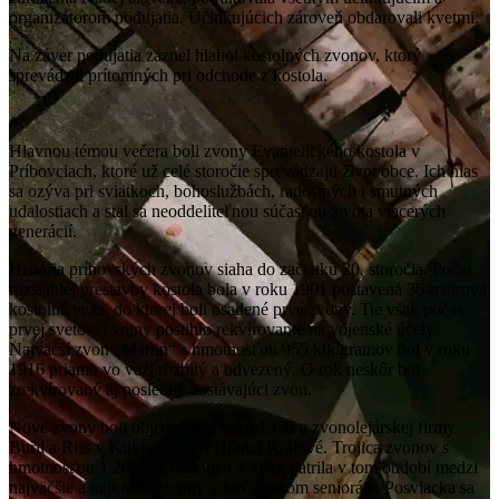
organizátorom podujatia. Účinkujúcich zároveň obdarovali kvetmi.
Na záver podujatia zaznel hlahol kostolných zvonov, ktorý
sprevádzal prítomných pri odchode z kostola.
Hlavnou témou večera boli zvony Evanjelického kostola v
Príbovciach, ktoré už celé storočie sprevádzajú život obce. Ich hlas
sa ozýva pri sviatkoch, bohoslužbách, radostných i smutných
udalostiach a stal sa neoddeliteľnou súčasťou života viacerých
generácií.
História príbovských zvonov siaha do začiatku 20. storočia. Počas
rozsiahlej prestavby kostola bola v roku 1901 postavená 36-metrová
kostolná veža, do ktorej boli osadené prvé zvony. Tie však počas
prvej svetovej vojny postihlo rekvírovanie na vojenské účely.
Najväčší zvon „Martin“ s hmotnosťou 955 kilogramov bol v roku
1916 priamo vo veži rozbitý a odvezený. O rok neskôr bol
zrekvírovaný aj posledný zostávajúci zvon.
Nové zvony boli objednané v roku 1926 u zvonolejárskej firmy
Buřil a Riss v Kuklenách pri Hradci Králové. Trojica zvonov s
hmotnosťou 1 200 kg, 600 kg a 450 kg patrila v tom období medzi
najväčšie a najkrajšie zvony v turčianskom senioráte. Posviacka sa