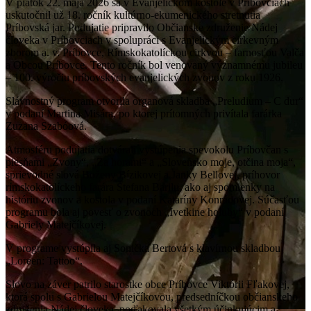
V piatok 22. mája 2026 sa v Evanjelickom kostole v Príbovciach
uskutočnil už 18. ročník kultúrno-ekumenického stretnutia
Príbovská jar. Podujatie pripravilo Občianske združenie Nádej
človeka v Príbovciach v spolupráci s Evanjelickým cirkevným
zborom a. v. Príbovce, Rímskokatolíckou cirkvou – farnosťou Valča
a Obcou Príbovce. Tento ročník bol venovaný významnému jubileu
– 100. výročiu príbovských evanjelických zvonov z roku 1926.
Slávnostný program otvorila organová skladba „Preludium – C dur“
v podaní Martina Misára, po ktorej prítomných privítala farárka
Zuzana Szabóová.
Atmosféru podujatia dotvárali vystúpenia spevokolu Príbovčan s
piesňami „Zvony“, „Za horami“ a „Slovensko moje, otčina moja“,
sprievodné slová Boženy Bízikovej a Janky Bellovej, príhovor
rímskokatolíckeho farára Štefana Barilu, ako aj spomienky na
históriu zvonov a kostola v podaní Kataríny Konrádovej. Súčasťou
programu bola aj povesť o zvonoch „Ivetkine holuby“ v podaní
Gabriely Matejčíkovej.
V programe vystúpila aj Sonička Bertová s klavírnou skladbou
„Loreen: Tattoo“.
Slovo na záver patrilo starostke obce Príbovce Viktórii Fľakovej,
ktorá spolu s Gabrielou Matejčíkovou, predsedníčkou občianskeho
združenia Nádej človeka, poďakovala všetkým účinkujúcim a