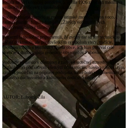
konala na Veľkonočný pondelok 5. apríla 1926 za účasti množstva
veriacich z Príboviec i širokého okolia.
Počas podujatia zaznelo aj známe latinské motto: „Vivos voco,
mortua plango, fulgura frango“ („Živých volám, mŕtvych
oplakávam, blesky lámem.“)
Prítomní si spoločne pripomenuli, že zvony nie sú len technickou
súčasťou kostola, ale predovšetkým symbolom viery, tradície,
spolupatričnosti a kontinuity života obce. Ich hlas pretrval celé
storočie a dodnes spája generácie obyvateľov Príboviec.
Podujatie sa nieslo v dôstojnej a zároveň srdečnej atmosfére.
Organizátori poďakovali všetkým účinkujúcim, návštevníkom i tým,
ktorí sa podieľali na príprave podujatia, ktoré bolo pripomenutím
bohatého duchovného a kultúrneho dedičstva obce.
AUTOR: Ľubomír Žila