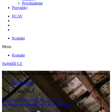
Povzbudenia
Pozvánky
ECAV
Kontakt
Menu
Kontakt
Najbližší CZ
Príbovská jar pripomenula 100 rokov hlasu zvonov
Spravodajstvo
24 mája, 2026
Prev
Informačný list ECAV, 22.5.2026
Terapeutický tábor pre deti z Ukrajiny
Ďalšie