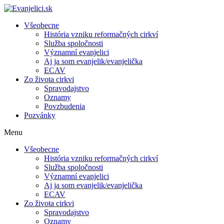
Všeobecne
História vzniku reformačných cirkví
Služba spoločnosti
Významní evanjelici
Aj ja som evanjelik/evanjelička
ECAV
Zo života cirkvi
Spravodajstvo
Oznamy
Povzbudenia
Pozvánky
Menu
Všeobecne
História vzniku reformačných cirkví
Služba spoločnosti
Významní evanjelici
Aj ja som evanjelik/evanjelička
ECAV
Zo života cirkvi
Spravodajstvo
Oznamy