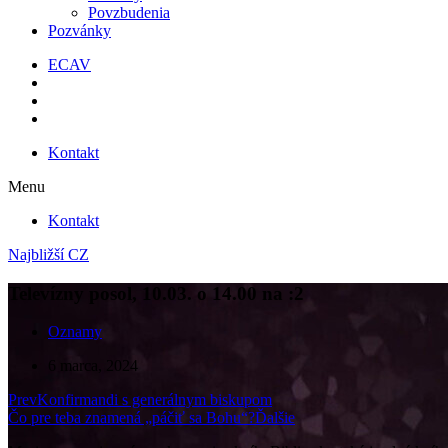
Povzbudenia
Pozvánky
ECAV
Kontakt
Menu
Kontakt
Najbližší CZ
Televízny posol, 10.03. o 14.00 na :2
Oznamy
6 marca, 2024
Prev
Konfirmandi s generálnym biskupom
Čo pre teba znamená „páčiť sa Bohu“?
Ďalšie