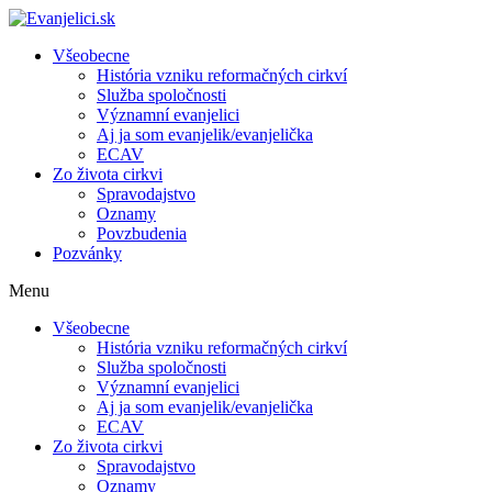
Všeobecne
História vzniku reformačných cirkví
Služba spoločnosti
Významní evanjelici
Aj ja som evanjelik/evanjelička
ECAV
Zo života cirkvi
Spravodajstvo
Oznamy
Povzbudenia
Pozvánky
Menu
Všeobecne
História vzniku reformačných cirkví
Služba spoločnosti
Významní evanjelici
Aj ja som evanjelik/evanjelička
ECAV
Zo života cirkvi
Spravodajstvo
Oznamy