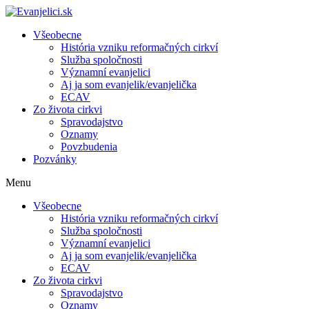
Všeobecne
História vzniku reformačných cirkví
Služba spoločnosti
Významní evanjelici
Aj ja som evanjelik/evanjelička
ECAV
Zo života cirkvi
Spravodajstvo
Oznamy
Povzbudenia
Pozvánky
Menu
Všeobecne
História vzniku reformačných cirkví
Služba spoločnosti
Významní evanjelici
Aj ja som evanjelik/evanjelička
ECAV
Zo života cirkvi
Spravodajstvo
Oznamy