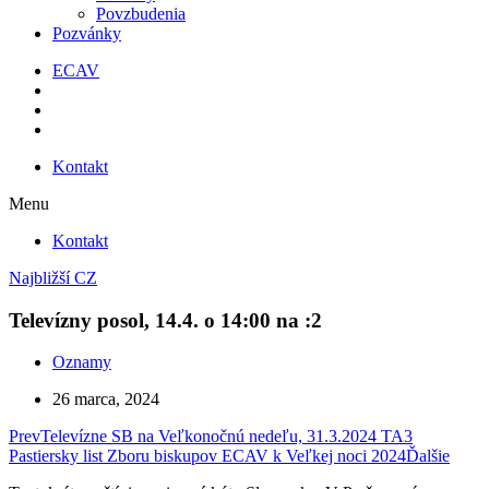
Povzbudenia
Pozvánky
ECAV
Kontakt
Menu
Kontakt
Najbližší CZ
Televízny posol, 14.4. o 14:00 na :2
Oznamy
26 marca, 2024
Prev
Televízne SB na Veľkonočnú nedeľu, 31.3.2024 TA3
Pastiersky list Zboru biskupov ECAV k Veľkej noci 2024
Ďalšie