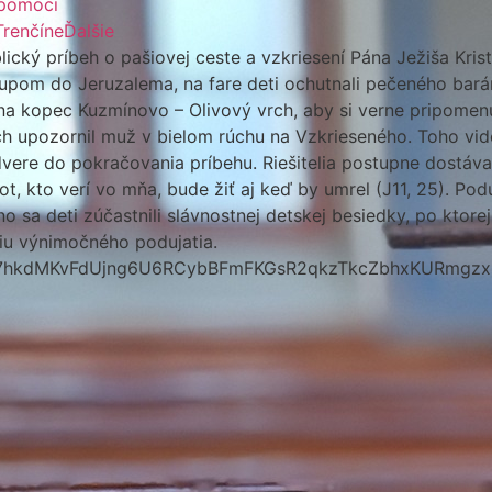
 pomoci
renčíne
Ďalšie
ický príbeh o pašiovej ceste a vzkriesení Pána Ježiša Kris
upom do Jeruzalema, na fare deti ochutnali pečeného bará
i na kopec Kuzmínovo – Olivový vrch, aby si verne pripomen
ich upozornil muž v bielom rúchu na Vzkrieseného. Toho vid
vere do pokračovania príbehu. Riešitelia postupne dostával
ot, kto verí vo mňa, bude žiť aj keď by umrel (J11, 25). Po
no sa deti zúčastnili slávnostnej detskej besiedky, po ktor
iu výnimočného podujatia.
id0u7hkdMKvFdUjng6U6RCybBFmFKGsR2qkzTkcZbhxKURmg