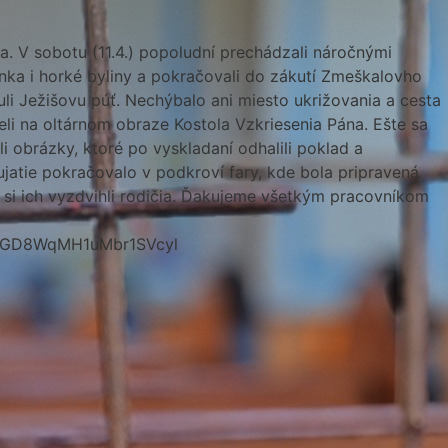
ta. V sobotu (11.4.) popoludní prechádzali náročnými
nka i horké byliny a pokračovali do zákutí Zmeškalovho
uli Ježišovu púť. Nechýbalo ani miesto ukrižovania a cesta
eli na oltárnom obraze Kostola Vzkriesenia Pána. Ešte sa
i obrázky, ktoré po vyskladaní odhalili poklad a
dujatie pokračovalo v podkroví fary, kde bola pripravená
ej si ich vyzdvihli rodičia. Ďakujeme všetkým pracovníkom
zxGD8WqMH1uMbr1SVcyl