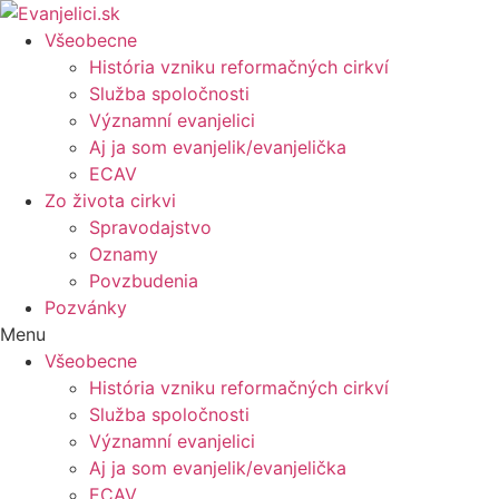
Všeobecne
História vzniku reformačných cirkví
Služba spoločnosti
Významní evanjelici
Aj ja som evanjelik/evanjelička
ECAV
Zo života cirkvi
Spravodajstvo
Oznamy
Povzbudenia
Pozvánky
Menu
Všeobecne
História vzniku reformačných cirkví
Služba spoločnosti
Významní evanjelici
Aj ja som evanjelik/evanjelička
ECAV