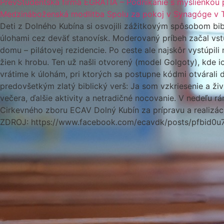
Prev
Študentská firma EGRATIA – Podnikanie s myšlienkou
Medzináboženská modlitba Spolu za pokoj v Synagóge v T
Deti z Dolného Kubína si osvojili zážitkovým spôsobom bibl
úlohami cez deväť stanovísk. Moderovaný príbeh začal vst
domu – pilátovej rezidencie. Po ceste ale najskôr vystúpil
žien k hrobu. Ten už našli otvorený (model Golgoty), kde 
vrátime k úlohám, pri ktorých sa postupne kódmi otvárali d
predovšetkým zlatý biblický verš: Ja som vzkriesenie a živ
večera, ďalšie aktivity a netradičné nocovanie. V nedeľu rá
Cirkevného zboru ECAV Dolný Kubín za prípravu a realizác
ZDROJ: https://www.facebook.com/ecavdk/posts/pfb