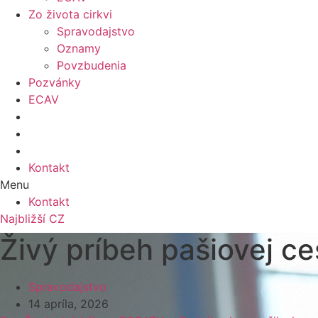
Zo života cirkvi
Spravodajstvo
Oznamy
Povzbudenia
Pozvánky
ECAV
Kontakt
Menu
Kontakt
Najbližší CZ
Živý príbeh pašiovej ce
Spravodajstvo
14 apríla, 2026