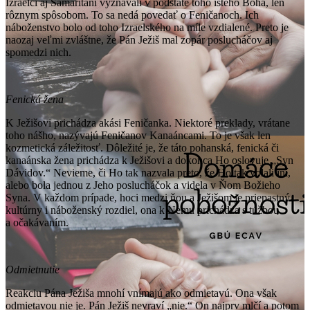
Izraelci aj Samaritáni vyznávali v podstate toho istého Boha, len
rôznym spôsobom. To sa nedá povedať o Feničanoch. Ich
náboženstvo bolo od toho Izraelského na míle vzdialené. Preto je
naozaj veľmi zvláštne, že Pán Ježiš mal zopár poslucháčov aj
spomedzi nich.
Fenická žena
K Ježišovi prichádza akási Feničanka. Niektoré preklady, vrátane
toho nášho, nazývajú Feničanov Kanaáncami. To je však len
kozmetická záležitosť. Dôležité je, že táto pohanská, fenická či
kanaánska žena prichádza k Ježišovi a dokonca Ho oslovuje „Syn
Dávidov.“ Nevieme, či Ho tak nazvala preto, že Ho tak volali iní,
alebo bola jednou z Jeho poslucháčok a videla v Ňom Božieho
Syna. V každom prípade, hoci medzi ňou a Ježišom je priepastný
kultúrny i náboženský rozdiel, ona k Nemu prichádza s túžbou
a očakávaním.
Odmietnutie
Reakciu Pána Ježiša mnohí vnímajú ako odmietavú. Ona však
odmietavou nie je. Pán Ježiš nevraví „nie.“ On najprv mlčí a potom