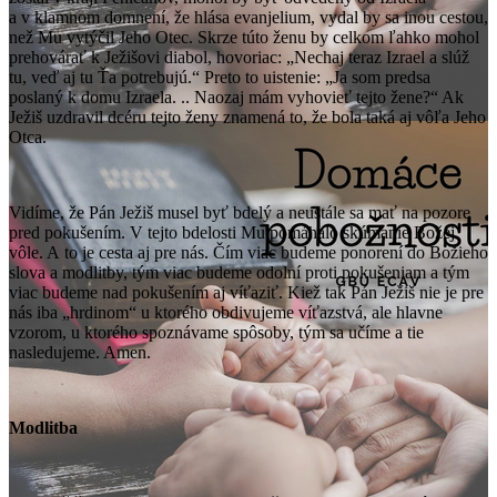
a v klamnom domnení, že hlása evanjelium, vydal by sa inou cestou,
než Mu vytýčil Jeho Otec. Skrze túto ženu by celkom ľahko mohol
prehovárať k Ježišovi diabol, hovoriac: „Nechaj teraz Izrael a slúž
tu, veď aj tu Ťa potrebujú.“ Preto to uistenie: „Ja som predsa
poslaný k domu Izraela. .. Naozaj mám vyhovieť tejto žene?“ Ak
Ježiš uzdravil dcéru tejto ženy znamená to, že bola taká aj vôľa Jeho
Otca.
Vidíme, že Pán Ježiš musel byť bdelý a neustále sa mať na pozore
pred pokušením. V tejto bdelosti Mu pomáhalo skúmanie Božej
vôle. A to je cesta aj pre nás. Čím viac budeme ponorení do Božieho
slova a modlitby, tým viac budeme odolní proti pokušeniam a tým
viac budeme nad pokušením aj víťaziť. Kiež tak Pán Ježiš nie je pre
nás iba „hrdinom“ u ktorého obdivujeme víťazstvá, ale hlavne
vzorom, u ktorého spoznávame spôsoby, tým sa učíme a tie
nasledujeme. Amen.
Modlitba