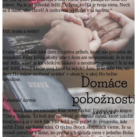
pánov. Na to jej povedal Ježiš: Ó, žena, veľká je tvoja viera. Nech
sa ti stane, ako chceš! A ozdravela jej dcéra v tú hodinu.“
Milí bratia a sestry!
Evanjelista Matúš nám dnes rozpráva príbeh, ktorý nás privádza do
rozpakov. Pána Ježiša akoby sme v ňom ani nespoznávali. Je to ten
istý Ježiš, ktorý je ku všetkým láskavý a neodmieta pomoc? Je to ten
istý Ježiš, ktorý kladie svoj život za iných? Áno, je to stále On, no
dnes Ho máme možnosť uvidieť v situácii, v akej Ho bežne
nevidíme.
Pohanské územie
Prvé slová nám prezrádzajú, kam Ježiš zavítal. Utiahol sa do krajov
Týru a Sidonu. To boli dve starobylé prímorské mestá, ktoré založili
Feničania a aj v nich žili. Pán Ježiš teda prišiel do prostredia, kde
nežili Židia ani Samaritáni. O týchto dvoch skupinách vieme, že sa
nemali priveľmi v láske, no predsa ich spájala viera v jedného Boha.