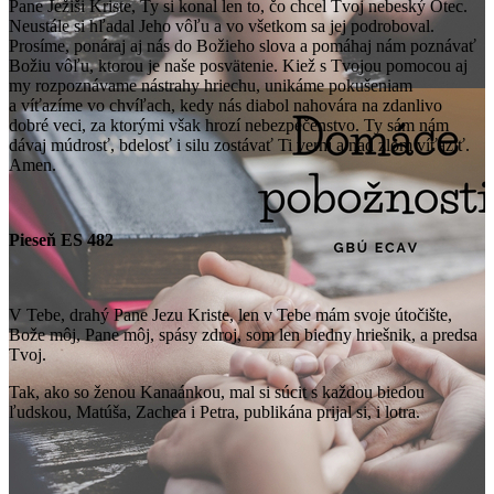
Pane Ježiši Kriste, Ty si konal len to, čo chcel Tvoj nebeský Otec.
Neustále si hľadal Jeho vôľu a vo všetkom sa jej podroboval.
Prosíme, ponáraj aj nás do Božieho slova a pomáhaj nám poznávať
Božiu vôľu, ktorou je naše posvätenie. Kiež s Tvojou pomocou aj
my rozpoznávame nástrahy hriechu, unikáme pokušeniam
a víťazíme vo chvíľach, kedy nás diabol nahovára na zdanlivo
dobré veci, za ktorými však hrozí nebezpečenstvo. Ty sám nám
dávaj múdrosť, bdelosť i silu zostávať Ti verní a nad zlom víťaziť.
Amen.
Pieseň ES 482
V Tebe, drahý Pane Jezu Kriste, len v Tebe mám svoje útočište,
Bože môj, Pane môj, spásy zdroj, som len biedny hriešnik, a predsa
Tvoj.
Tak, ako so ženou Kanaánkou, mal si súcit s každou biedou
ľudskou, Matúša, Zachea i Petra, publikána prijal si, i lotra.