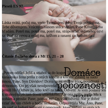
Pieseň ES 97
Láska svätá, počuj ma, vrelo Ťa milujem. Moc Tvoja posilni ma,
Tebe dôverujem. Vrúcnym hlasom srdca volám, Pane Kriste, Teba
hľadám. Poteš ma, poteš ma, poteš ma, strápeného, súženého, ozvi
sa: Poď za mnou a miluj ma, krížom a ranami zachránim ťa
kajúceho.
Čítanie Božieho slova z Mt 15, 21 – 28
„Potom odišiel Ježiš a utiahol sa do krajov Týru a Sidonu. A hľa,
kanaánska žena prišla z oných končín a kričala: Zmiluj sa nado
mnou, Pane, Syn Dávidov! Dcéra sa mi strašne trápi, posadnutá
démonom. On jej však neodpovedal ani slovo. I pristúpili učeníci a
prosili Ho: Odbav ju, lebo kričí za nami. Odvetil: Ja som poslaný len
k strateným ovciam domu izraelského. Ale ona prišla, padla Mu k
nohám a prosila: Pane, pomôž mi! On však odvetil: Nie je dobré
vziať deťom chlieb a hodiť šteňatám. Odpovedala Mu: Áno, Pane,
ale veď aj šteňatá jedávajú z omrviniek, ktoré padajú zo stola ich