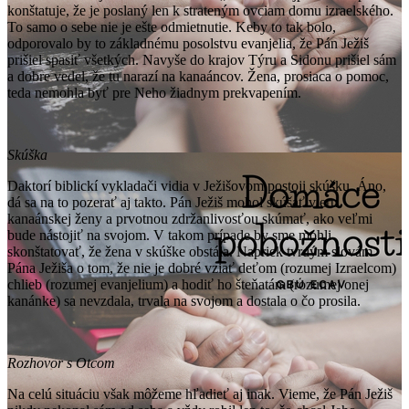
konštatuje, že je poslaný len k strateným ovciam domu izraelského.
To samo o sebe nie je ešte odmietnutie. Keby to tak bolo,
odporovalo by to základnému posolstvu evanjelia, že Pán Ježiš
prišiel spasiť všetkých. Navyše do krajov Týru a Sidonu prišiel sám
a dobre vedel, že tu narazí na kanaáncov. Žena, prosiaca o pomoc,
teda nemohla byť pre Neho žiadnym prekvapením.
Skúška
Daktorí biblickí vykladači vidia v Ježišovom postoji skúšku. Áno,
dá sa na to pozerať aj takto. Pán Ježiš mohol skúšať vieru
kanaánskej ženy a prvotnou zdržanlivosťou skúmať, ako veľmi
bude nástojiť na svojom. V takom prípade by sme mohli
skonštatovať, že žena v skúške obstála. Napriek tvrdým slovám
Pána Ježiša o tom, že nie je dobré vziať deťom (rozumej Izraelcom)
chlieb (rozumej evanjelium) a hodiť ho šteňatám (rozumej onej
kanánke) sa nevzdala, trvala na svojom a dostala o čo prosila.
Rozhovor s Otcom
Na celú situáciu však môžeme hľadieť aj inak. Vieme, že Pán Ježiš