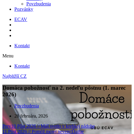
Povzbudenia
Pozvánky
ECAV
Kontakt
Menu
Kontakt
Najbližší CZ
Domáca pobožnosť na 2. nedeľu pôstnu (1. marec
2026)
Povzbudenia
28 februára, 2026
Prev
10 Pôst 2026 // Máš svetlo v krehkej nádobe
11 Pôst 2026 // Pomôž mojej nevere!
Ďalšie