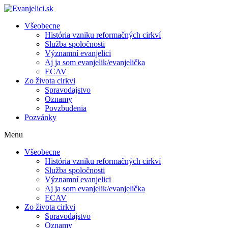
Všeobecne
História vzniku reformačných cirkví
Služba spoločnosti
Významní evanjelici
Aj ja som evanjelik/evanjelička
ECAV
Zo života cirkvi
Spravodajstvo
Oznamy
Povzbudenia
Pozvánky
Menu
Všeobecne
História vzniku reformačných cirkví
Služba spoločnosti
Významní evanjelici
Aj ja som evanjelik/evanjelička
ECAV
Zo života cirkvi
Spravodajstvo
Oznamy