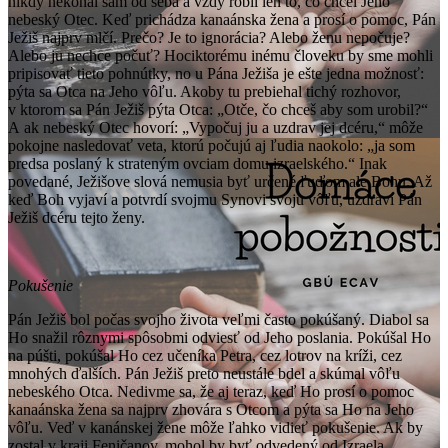
nikdy nekonal sám od seba a vždy robil len to, čo chcel Jeho
nebeský Otec. Keď prichádza kanaánska žena a prosí o pomoc, Pán
Ježiš najprv mlčí. Prečo? Je to ignorácia? Alebo ženu nepočuje?
Alebo ju nechce počuť? Hociktorému inému človeku by sme mohli
pripisovať tieto pohnútky, no u Pána Ježiša je ešte jedna možnosť:
pýta sa Otca na Jeho vôľu. Akoby tu prebiehal tichý rozhovor,
v ktorom sa Pán Ježiš pýta Otca: „Otče, čo chceš aby som urobil?“
A ak nebeský Otec hovorí: „Vypočuj ju a uzdrav jej dcéru,“ môže
pokojne nasledovať veta, ktorú počujú aj ľudia naokolo: „ja som
predsa poslaný k strateným ovciam domu izraelského.“ Inak
povedané, Ježišove slová nemusia byť určené ľuďom ale Bohu. Až
keď Boh vyjaví a potvrdí svojmu Synovi svoju vôľu, uzdraví Pán
Ježiš dcéru tejto ženy.
Pokušenie
Pán Ježiš bol počas svojho života veľmi často pokúšaný. Diabol sa
Ho snažil rôznymi spôsobmi odviesť od Jeho poslania. Pokúšal Ho
na púšti, pokúšal Ho cez učeníka Petra, cez lotrov na kríži, cez
mnohých ďalších. Pán Ježiš preto neustále bdel a skúmal vôľu
nebeského Otca. Nedivme sa, že aj teraz, keď Ho prosí o pomoc
kanaánska žena sa najprv zhovára s Otcom a pýta sa Ho na Jeho
vôľu. Veď v kanánskej žene môže ľahko vidieť pokušenie. Ak by
zostal v kraji Feničanov, mohol by byť odvedený od Izraela