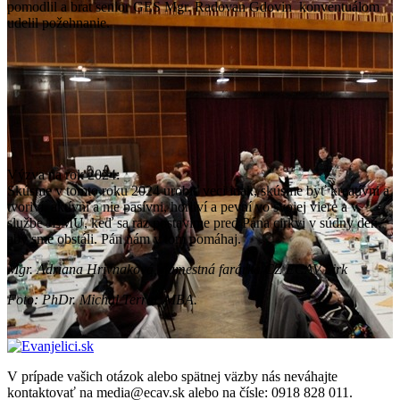
pomodlil a brat senior GES Mgr. Radovan Gdovin konventuálom
udelil požehnanie.
Výzva na rok 2024:
Skúsme v tomto roku 2024 urobiť veci inak, skúsme byť kreatívni a
tvoriví, aktívni a nie pasívni, horliví a pevní vo svojej viere a v
službe JEMU, keď sa raz postavíme pred Pána cirkvi v súdny deň,
aby sme obstáli. Pán nám v tom pomáhaj.
Mgr. Adriana Hrivnaková, námestná farárka CZ ECAV Sirk
Foto: PhDr. Michal Terrai, MBA.
V prípade vašich otázok alebo spätnej väzby nás neváhajte
kontaktovať na media@ecav.sk alebo na čísle: 0918 828 011.