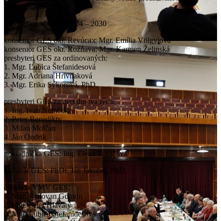
funkcionárov GES
na volebné obdobie 2024 – 2030
konsenior GES okr. Revúca:c Mgr. Emília Völgyiová
konsenior GES okr. Rožňava: Mgr. Karmen Želinská
presbyteri GES za ordinovaných:
1. Mgr. Ľubica Štefanidesová
2. Mgr. Adriana Hrivnaková
3. Mgr. Erika Sýkorová, PhD.
presbyteri GES za neordinovaných:
1. Ing. Ivan Nemčok
2. Peter Benedikty
3. Milan Molčan
4. Ján Ondrik
pokladníčka GES: Ing. Elena Takáčová
archivár GES: PhDr. Ján Jakubej, PhD.
členovia VMV GES:
1. Mgr. Radovan Gdovin
2. Mgr. Peter Hlavatý
3. Mgr. Ľubica Štefanidesová