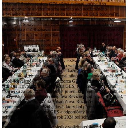
vykonať? Správu seniora GES všetci delegáti počúvali so
sebaspytovaním a videním seba samého ako neužitočného
a pyšného služobníka. Okienko do každého CZ GES bolo veľmi
pútavé, stručné a výstižné zhrnutie prác na vinici Pánovej. Do
rozpravy k Správe seniora GES sa prihlásila sestra Ing. Mária
Nemčková z CZ Rožňava, ktorá poďakovala všetkým kňazom za
náročnú prácu, ktorá je povolaním a povzbudila nás všetkých, aby
sme všetko konali s láskou a z lásky, a aby sme si navzájom boli
oporou: ordinovaní a neordinovaní. Po schválení Správy seniora za
rok 2023 boli uvedené správy: o vnútornej misii, o výchovnej
činnosti, správa školského dekana, o pohybe obyvateľstva a dom.
hospodárení, o činnosti sen. presbyterstva, o sen. archíve, ktoré boli
zverejnené predsedníctvom GES na web stránke GES
v dostatočnom časovom predstihu a každý delegát sa s nimi mohol
oboznámiť. K týmto správam nemal nikto pripomienky a otázky
a boli schválené en bloc. Brat dozorca GES požiadal Mgr.
Adrianu Hrivnakovú – účtovníčka GES, aby prečítala Účtovnú
uzávierku za rok 2023 a následne ju sen. konvent schválil. Taktiež
bola prednesená a schválená Správa Revíznej komisie za rok 2023,
ktorú predniesla Ing. Mária Sabadošová. Rozpočet na rok 2024
vypracovala Bc. Alica Kubajdová, ktorý bol prerokovaný na
seniorátnom presbyterstve GES a odporúčaný konventu GES na
schválenie. Rozpočet GES na rok 2024 bol schválený.
Volebná komisia vyhlásila výsledky volieb predstaviteľov a