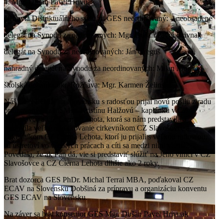
4. Mgr. Dušan Pavel Hrivnak
členovia Dištriktuálneho súdu za GES neordinovaný: – neobsadené
delegát na Synodu za ordinovaných: Mgr. Dušan Pavel Hrivnak
delegát na Synodu za neordinovaných: Ján Greguš
náhradný delegát na Synodu za neordinovaných: Milan Molčan
školská dekanka okr. Rožňava: Mgr. Karmen Želinská
Náš GES ECAV na Slovensku s radosťou prijal novú posilu z radu
ordinovaných a to: Mgr. Kristínu Halžovú – kaplánku v CZ
Slavošovce a CZ Čierna Lehota, ktorá sa nám predstavila a
vyslovila veľké poďakovanie cirkevníkom CZ Slavošovce a
cirkevníkom CZ Čierna Lehota, ktorí ju prijali s veľkou radosťou,
sú ústretoví vo všetkých prácach a cíti sa medzi nimi vítaná.
Povedala, že ak Pán dá, vie si predstaviť slúžiť na Jeho vinici v CZ
Slavošovce a CZ Čierna Lehota dlhšie ako 2 roky.
Brat dozorca GES PhDr. Michal Terrai MBA, poďakoval CZ
ECAV na Slovensku Dobšiná za prípravu a organizáciu konventu
GES ECAV na Slovensku.
Na záver sa brat konsenior GES Mgr. Dušan Pavel Hrivnak