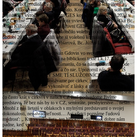
Zatroch, bol predložený návrh programu, ktorý bol schválený a
podľa ktorého rokovanie prebiehalo. Kontrolu uznesení a schválenie
zápisnice z výročného konventu GES konaného dňa 18.03.2023 v
CZ Chyžné – fília Revúcka Lehota uviedla sestra zapisovateľka Bc.
Alica Kubajdová. Keďže aj na úrovni GES je volebný rok, mnohým
presbyterom a funkcionárom skončilo volebné obdobie trvajúce v
období 2018 – 2024 zvolili sme si volebnú komisiu v zložení: Mgr.
Martina Gdovinová, Anna Vrbiarová, Bc. Július Lalík.
Brat senior GES Mgr. Radovan Gdovin vo svojej Správe seniora za
rok 2023, ktorá bola založená na biblickom texte Lk.17,7-10 nás
pozval k reflexii, analýze a skúmaniu, čo sa nám podarilo na pôde
GES v roku 2023 zrealizovať a čo nie. Upozornil nás, že JEŽIŠ
KRISTUS je PÁN a MY SME TÍ SLUŽOBNÍCI ČASTOKRÁT
NEUŽITOČNÍ. Čo vykonávame pre cirkev, pre svojich bratov
a sestry, to by sme mali vykonávať z lásky a nie z vypočítavosti, že
pre svoje zásluhy budem Pánu Bohu milší. Nemôžeme si namýšľať,
čo často krát v cirkvi i v našich CZ žiaľ podvedome živíme
predstavu, že bez nás by to v CZ, senioráte, presbyterstve… nešlo.
Mnohí z nás lietajú v oblakoch s mylnými predstavami o svojej
dokonalosti, nenahraditeľnosti… Asi všetci poznáme ľudovú
múdrosť: „ Kto vysoko lieta, ten hlboko padá.“Áno, dobre nám
padne, keď vidíme, že naša SLUŽBA nie je prehliadaná, ale kde je
tá naša pokora a skromnosť? Vykonali sme v našich CZ, v našom
GES v roku 2023 to, čo sme mali vykonať?, to, čo sme boli povinní