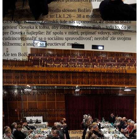
Na úvod sa k nám prihovorila slovom Božím – netradičným textom,
v tomto pôstnom čase a to: Lk.1,26 – 38 a modlitbou konseniorka
GES Mgr. Karmen Želinská, kde nás upozornila, že Boh sa snažil
priviesť človeka k tomu, aby robil to, čo chce Boh – teda to, čo je
pre človeka najlepšie: žiť spolu v mieri, prijímať vdovy, siroty,
cudzincov; snažiť sa o sociálnu spravodlivosť; nerobiť zle svojmu
blížnemu; a snažiť sa neuctievať modly .
Ale ten Boží projekt s človekom nebol veľmi úspešný, lebo človek
má toľko iných vecí pred sebou, že už nemá čas a priestor konať to,
čo by konať mal: a to milovať blížneho a starať sa o neho. Boh
skúša mnohé, aby nás k tomu priviedol, aby človeka priviedol k
tomu, na čo bol určený. Boh skúša mnohé: hovorí priamo, utešuje,
posiela prorokov, karhá, trestá – ale zdá sa, že sa to nechce podariť.
Môžeme spolu s Máriou vyznať: SOM SLUŽOBNICA/
SLUŽOBNÍK PÁNOV, STAŇ SA MI PODĽA TVOJHO
SLOVA?
Po úvodnej pobožnosti sa pristúpilo k pracovnej časti výročného
konventu GES, ktorú otvoril dozorca GES PhDr. Michal Terrai
MBA a s potešením skonštatoval, že na konvente majú zastúpenie
všetky CZ( s počtom konventuálov 99), hoci nie v plnom počte. Po
procedurálnych úkonoch a zvolení návrhovej komisie v zložení:
Mgr. Adriana Hrivnaková, Ing. Kamila Mitríková, Ing. Ľubomír