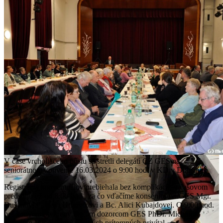
V čase vrcholiaceho pôstu sa stretli delegáti CZ GES na
seniorátnom konvente 16.03.2024 o 9:00 hod. v KD v Dobšinej.
Registrácia konventuálov prebiehala bez komplikácií, v časovom
predstihu už od 8:00 hod., za čo vďačíme konseniorovi GES Mgr.
Dušanovi Pavlovi Hrivnakovi a Bc. Alici Kubajdovej. O 9:00 hod.
bol konvent otvorený bratom dozorcom GES PhDr. Michalom
Terraiom MBA, ktorý všetkých prítomných privítal.