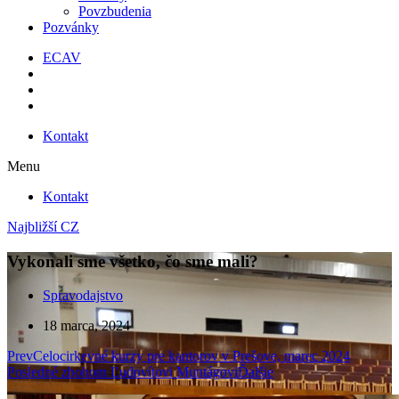
Povzbudenia
Pozvánky
ECAV
Kontakt
Menu
Kontakt
Najbližší CZ
Vykonali sme všetko, čo sme mali?
Spravodajstvo
18 marca, 2024
Prev
Celocirkevné kurzy pre kantorov v Prešove, marec 2024
Posledné zbohom Ľudovítovi Muntágovi
Ďalšie