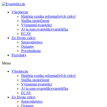
Všeobecne
História vzniku reformačných cirkví
Služba spoločnosti
Významní evanjelici
Aj ja som evanjelik/evanjelička
ECAV
Zo života cirkvi
Spravodajstvo
Oznamy
Povzbudenia
Pozvánky
Menu
Všeobecne
História vzniku reformačných cirkví
Služba spoločnosti
Významní evanjelici
Aj ja som evanjelik/evanjelička
ECAV
Zo života cirkvi
Spravodajstvo
Oznamy