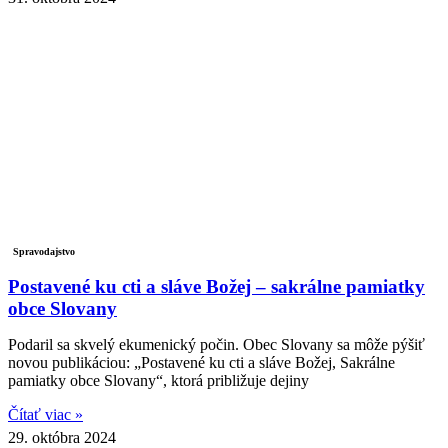
Spravodajstvo
Postavené ku cti a sláve Božej – sakrálne pamiatky
obce Slovany
Podaril sa skvelý ekumenický počin. Obec Slovany sa môže pýšiť
novou publikáciou: „Postavené ku cti a sláve Božej, Sakrálne
pamiatky obce Slovany“, ktorá približuje dejiny
Čítať viac »
29. októbra 2024