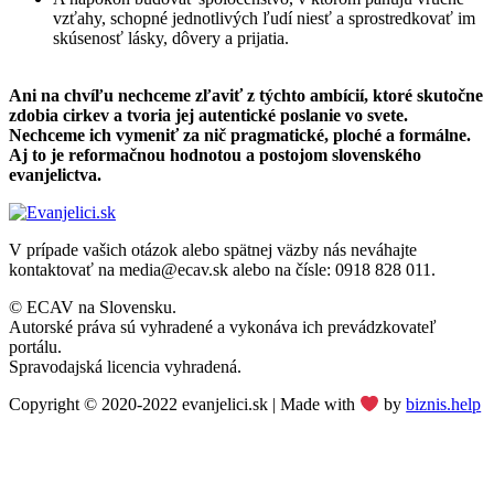
vzťahy, schopné jednotlivých ľudí niesť a sprostredkovať im
skúsenosť lásky, dôvery a prijatia.
Ani na chvíľu nechceme zľaviť z týchto ambícií, ktoré skutočne
zdobia cirkev a tvoria jej autentické poslanie vo svete.
Nechceme ich vymeniť za nič pragmatické, ploché a formálne.
Aj to je reformačnou hodnotou a postojom slovenského
evanjelictva.
V prípade vašich otázok alebo spätnej väzby nás neváhajte
kontaktovať na media@ecav.sk alebo na čísle: 0918 828 011.
© ECAV na Slovensku.
Autorské práva sú vyhradené a vykonáva ich prevádzkovateľ
portálu.
Spravodajská licencia vyhradená.
Copyright © 2020-2022 evanjelici.sk | Made with
by
biznis.help