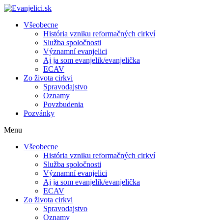
Všeobecne
História vzniku reformačných cirkví
Služba spoločnosti
Významní evanjelici
Aj ja som evanjelik/evanjelička
ECAV
Zo života cirkvi
Spravodajstvo
Oznamy
Povzbudenia
Pozvánky
Menu
Všeobecne
História vzniku reformačných cirkví
Služba spoločnosti
Významní evanjelici
Aj ja som evanjelik/evanjelička
ECAV
Zo života cirkvi
Spravodajstvo
Oznamy