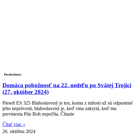
Povzbudenia
Domáca pobožnosť na 22. nedeľu po Svätej Trojici
(27. október 2024)
Pieseň ES 325 Blahoslavený je ten, komu z milosti už sú odpustené
jeho neprávosti, blahoslavený je, keď vina zakrytá, keď mu
previnenia Pán Boh nepočíta. Čítanie
Čítať viac »
26. októbra 2024