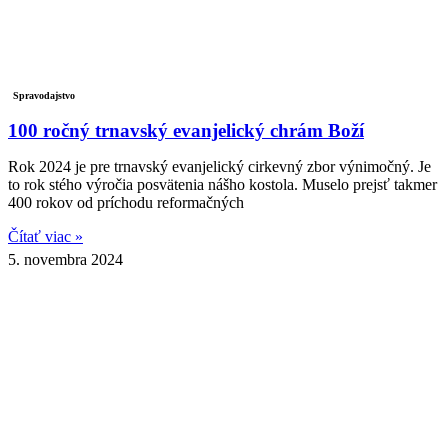
Spravodajstvo
100 ročný trnavský evanjelický chrám Boží
Rok 2024 je pre trnavský evanjelický cirkevný zbor výnimočný. Je
to rok stého výročia posvätenia nášho kostola. Muselo prejsť takmer
400 rokov od príchodu reformačných
Čítať viac »
5. novembra 2024