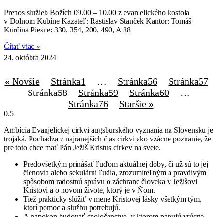
Prenos služieb Božích 09.00 – 10.00 z evanjelického kostola
v Dolnom Kubíne Kazateľ: Rastislav Stanček Kantor: Tomáš
Kurčina Piesne: 330, 354, 200, 490, A 88
Čítať viac »
24. októbra 2024
« Novšie
Stránka
1
…
Stránka
56
Stránka
57
Stránka
58
Stránka
59
Stránka
60
…
Stránka
76
Staršie »
Ambícia Evanjelickej cirkvi augsburského vyznania na Slovensku je
trojaká. Pochádza z najranejších čias cirkvi ako vzácne poznanie, že
pre toto chce mať Pán Ježiš Kristus cirkev na svete.
Predovšetkým prinášať ľuďom aktuálnej doby, či už sú to jej
členovia alebo sekulárni ľudia, zrozumiteľným a pravdivým
spôsobom radostnú správu o záchrane človeka v Ježišovi
Kristovi a o novom živote, ktorý je v Ňom.
Tiež prakticky slúžiť v mene Kristovej lásky všetkým tým,
ktorí pomoc a službu potrebujú.
A napokon budovať spoločenstvo, v ktorom panujú vrúcne