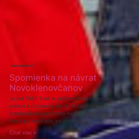
Spravodajstvo
Spomienka na návrat
Novoklenovčanov
Je rok 1947. Svet je zničený druhou svetovou
vojnou a rozdelený na rôzne tábory, ktoré
prechovávajú vzájomnú nevraživosť, túžbu po
moci, po nadvláde, po pomste.
Čítať viac »