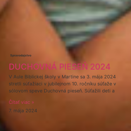
Spravodajstvo
DUCHOVNÁ PIESEŇ 2024
V Aule Biblickej školy v Martine sa 3. mája 2024
stretli súťažiaci v jubilejnom 10. ročníku súťaže v
sólovom speve Duchovná pieseň. Súťažili deti a
Čítať viac »
7. mája 2024