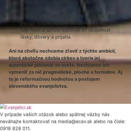
všetkým tým, ktorí pomoc a službu
potrebujú.
A napokon budovať spoločenstvo, v ktorom
panujú vrúcne vzťahy, schopné jednotlivých
ľudí niesť a sprostredkovať im skúsenosť
lásky, dôvery a prijatia.
Ani na chvíľu nechceme zľaviť z týchto ambícií,
ktoré skutočne zdobia cirkev a tvoria jej
autentické poslanie vo svete. Nechceme ich
vymeniť za nič pragmatické, ploché a formálne. Aj
to je reformačnou hodnotou a postojom
slovenského evanjelictva.
V prípade vašich otázok alebo spätnej väzby nás
neváhajte kontaktovať na media@ecav.sk alebo na čísle:
0918 828 011.