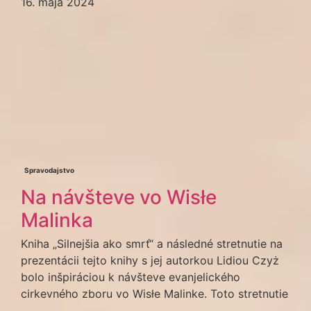
16. mája 2024
Spravodajstvo
Na návšteve vo Wisłe
Malinka
Kniha „Silnejšia ako smrť“ a následné stretnutie na
prezentácii tejto knihy s jej autorkou Lidiou Czyż
bolo inšpiráciou k návšteve evanjelického
cirkevného zboru vo Wisłe Malinke. Toto stretnutie