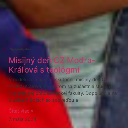
Spravodajstvo
Misijný deň CZ Modra-
Kráľová s teológmi
V nedeľu 5. mája sa uskutočnil misijný deň CZ
Modra-Kráľová, na ktorom sa zúčastnili študenti
Evanjelickej bohosloveckej fakulty. Dopoludnia na
Službách Božích so spoveďou a
Čítať viac »
7. mája 2024