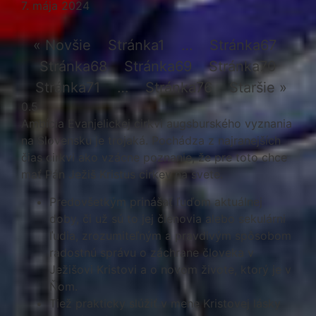
7. mája 2024
« Novšie
Stránka
1
…
Stránka
67
Stránka
68
Stránka
69
Stránka
70
Stránka
71
…
Stránka
76
Staršie »
Ambícia Evanjelickej cirkvi augsburského vyznania
na Slovensku je trojaká. Pochádza z najranejších
čias cirkvi ako vzácne poznanie, že pre toto chce
mať Pán Ježiš Kristus cirkev na svete.
Predovšetkým prinášať ľuďom aktuálnej
doby, či už sú to jej členovia alebo sekulárni
ľudia, zrozumiteľným a pravdivým spôsobom
radostnú správu o záchrane človeka v
Ježišovi Kristovi a o novom živote, ktorý je v
Ňom.
Tiež prakticky slúžiť v mene Kristovej lásky