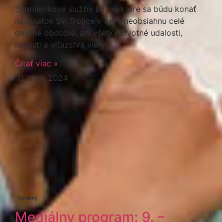
Spomienkové služby Božie, ktoré sa búdu konať
na sviatok Sv. Trojice v Ilave neobsiahnu celé
dejinné obdobie, ani všetky životné udalosti,
radosti a víťazstvá viery
Čítať viac »
10. mája 2024
Oznamy
Mediálny program: 9. –