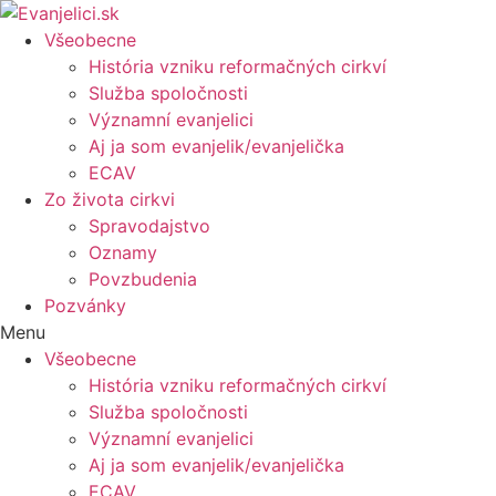
Všeobecne
História vzniku reformačných cirkví
Služba spoločnosti
Významní evanjelici
Aj ja som evanjelik/evanjelička
ECAV
Zo života cirkvi
Spravodajstvo
Oznamy
Povzbudenia
Pozvánky
Menu
Všeobecne
História vzniku reformačných cirkví
Služba spoločnosti
Významní evanjelici
Aj ja som evanjelik/evanjelička
ECAV