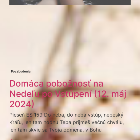
Povzbudenia
Domáca pobožnosť na
Nedeľu po Vstúpení (12. máj
2024)
Pieseň ES 159 Do neba, do neba vstúp, nebeský
Kráľu, len tam hodnú Teba prijmeš večnú chválu,
len tam skvie sa Tvoja odmena, v Bohu